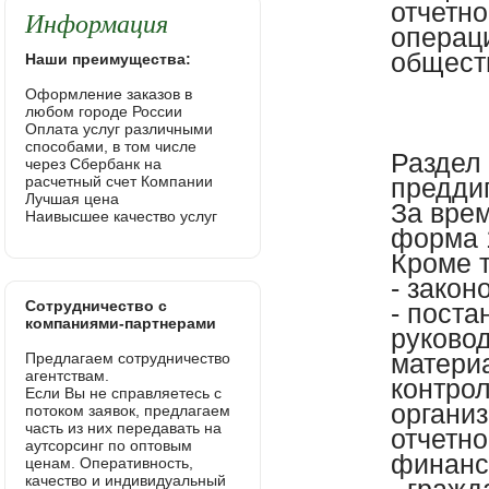
отчетно
Информация
операци
общест
Наши преимущества:
Оформление заказов в
любом городе России
Оплата услуг различными
способами, в том числе
Раздел 
через Сбербанк на
расчетный счет Компании
предди
Лучшая цена
За вре
Наивысшее качество услуг
форма 1
Кроме 
- закон
Сотрудничество с
- поста
компаниями-партнерами
руково
матери
Предлагаем сотрудничество
агентствам.
контро
Если Вы не справляетесь с
организ
потоком заявок, предлагаем
часть из них передавать на
отчетно
аутсорсинг по оптовым
финанс
ценам. Оперативность,
качество и индивидуальный