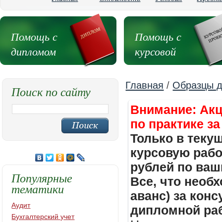
Помощь с
Помощь с
дипломом
курсовой
Главная
/
Образцы д
Поиск по сайту
Внимание: Акц
по практике за
Только в теку
курсовую работ
рублей по ваш
Популярные
Все, что необх
тематики
аванс) за кон
Аудит
дипломной раб
Бухгалтерский учет