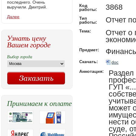
последнего. Очень
3868
Код
выручили. Дмитрий.
работы:
Далее
Отчет п
Тип
работы:
Отчет о
Тема:
Узнать цену
экономис
Вашем городе
Финансы
Предмет:
Выбор города
Скачать:
doc
Раздел
Аннотация:
профес
ГУП «..
собств
учитыв
Принимаем к оплате
может о
имущес
нести о
суде, о
Россий