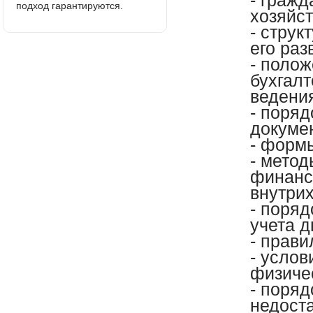
- гражд
подход гарантируются.
хозяйст
- струк
его раз
- полож
бухгалт
ведени
- поря
докумен
- форм
- метод
финанс
внутри
- поряд
учета 
- прави
- усло
физиче
- поряд
недоста