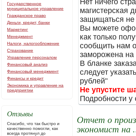
Нет ничего стр
Государственное
муниципальное управление
магистерская д
Гражданское право
защищаться не 
Деньги, кредит, банки
Вы можете офор
Маркетинг
как только пол
Менеджмент
Налоги, налогообложение
сообщить нам о
Страхование
заморожена на
Управление персоналом
В бланке заказ
Финансовый анализ
следует указать
Финансовый менеджмент
Финансы и кредит
рублей"
Экономика и управление на
Не упустите ш
предприятии
Подробности у 
Отзывы
Отчет о произ
Спасибо, что так быстро и
экономист на .
качественно помогли, как
всегда протянул до