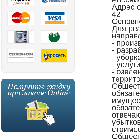
Адрес о
42
Основно
Для ре
направ
- произ
- разра
- уборк
- услуг
- озеле
террит
Общест
обязат
имущес
обязат
отвечаю
убытков
стоимо
Общест