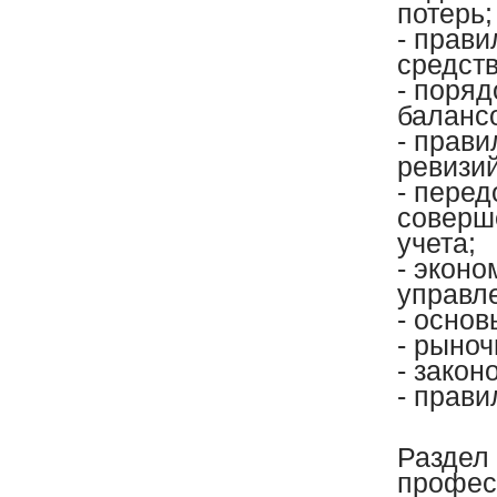
потерь;
- прав
средст
- поряд
балансо
- прав
ревизий
- пере
соверш
учета;
- эконо
управл
- основ
- рыно
- закон
- прави
Раздел
профес