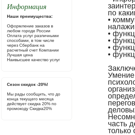
Информация
заинтер
по как
Наши преимущества:
• комм
налажи
Оформление заказов в
любом городе России
• функц
Оплата услуг различными
• функц
способами, в том числе
через Сбербанк на
• функ
расчетный счет Компании
• функ
Лучшая цена
Наивысшее качество услуг
Заключ
Умение
психоло
Сезон скидок -20%!
органи
Мы рады сообщить, что до
опреде
конца текущего месяца
перегов
действует скидка 20% по
деловы
промокоду Скидка20%
Несомн
часть д
только 