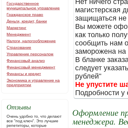
Нет ничего стр
Государственное
муниципальное управление
магистерская д
Гражданское право
защищаться не 
Деньги, кредит, банки
Вы можете офор
Маркетинг
как только пол
Менеджмент
Налоги, налогообложение
сообщить нам о
Страхование
заморожена на
Управление персоналом
В бланке заказ
Финансовый анализ
следует указать
Финансовый менеджмент
Финансы и кредит
рублей"
Экономика и управление на
Не упустите ш
предприятии
Подробности у 
Отзывы
Оформление пр
Очень удобно то, что делают
менеджера. Ве
все "под ключ". Это лучшие
репетиторы, которые