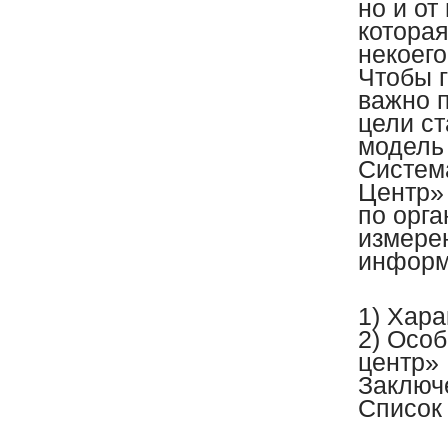
но и от
которая
некоег
Чтобы г
важно п
цели ст
модель
Систем
Центр»
по орга
измере
информ
1) Хар
2) Осо
центр
Заклю
Список