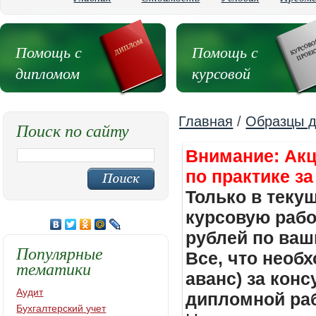
Помощь с
Помощь с
дипломом
курсовой
Главная
/
Образцы д
Поиск по сайту
Внимание: Акц
по практике за
Только в теку
курсовую работ
рублей по ваш
Популярные
Все, что необх
тематики
аванс) за кон
Аудит
дипломной раб
Бухгалтерский учет