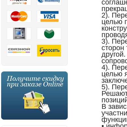
соглаш
прекра
2). Пер
целью 
констр
проводя
3). Пер
сторон 
другой.
сопров
4). Пер
целью 
заключ
5). Пе
Решают
позиций
В завис
участн
функци
• инфо