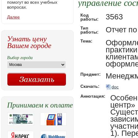
управление со
помогут во всех учебных
вопросах.
3563
Код
Далее
работы:
Отчет по
Тип
работы:
Узнать цену
Оформле
Тема:
Вашем городе
практики
клиентам
Выбор города
оформле
Менедж
Предмет:
Скачать:
doc
Особен
Аннотация:
Принимаем к оплате
центр»
Сущест
зависи
участни
1). Пе