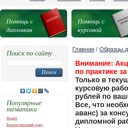
Помощь с
Помощь с
дипломом
курсовой
Главная
/
Образцы д
Поиск по сайту
Внимание: Акц
по практике за
Только в теку
курсовую работ
рублей по ваш
Популярные
Все, что необх
тематики
аванс) за кон
Аудит
дипломной раб
Бухгалтерский учет