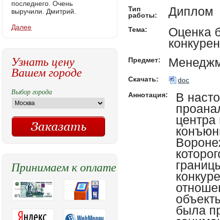
последнего. Очень
Диплом
Тип
выручили. Дмитрий.
работы:
Далее
Оценка 
Тема:
конкуре
Узнать цену
Менеджм
Предмет:
Вашем городе
Скачать:
doc
Выбор города
В наст
Аннотация:
проана
центра
конъюнк
Воронеж
которог
границы
Принимаем к оплате
конкуре
отноше
объекты
была п