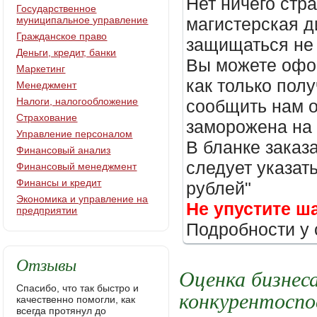
Нет ничего стр
Государственное
муниципальное управление
магистерская д
Гражданское право
защищаться не 
Деньги, кредит, банки
Вы можете офор
Маркетинг
как только пол
Менеджмент
Налоги, налогообложение
сообщить нам о
Страхование
заморожена на
Управление персоналом
В бланке заказ
Финансовый анализ
следует указать
Финансовый менеджмент
Финансы и кредит
рублей"
Экономика и управление на
Не упустите ш
предприятии
Подробности у 
Отзывы
Оценка бизнес
Спасибо, что так быстро и
конкурентосп
качественно помогли, как
всегда протянул до