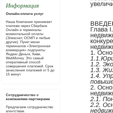
увеличи
Информация
Онлайн-оплата услуг
Наша Компания принимает
ВВЕДЕ
платежи через Сбербанк
Глава 
Онлайн и терминалы
недвиж
моментальной оплаты
(Элекснет, ОСМП и любые
конкур
другие). Пункт меню
недвиж
терминалов «Электронная
коммерция» подпункты:
1. Осн
Яндекс-Деньги, Киви,
1.1.Юр
WebMoney. Это самый
оперативный способ
1.2. Э
совершения платежей. Срок
1.3. Ж
зачисления платежей от 5 до
15 минут.
1.4. У
повыше
2. Осн
недвиж
Сотрудничество с
2.1. П
компаниями-партнерами
2.2. О
Предлагаем сотрудничество
недвиж
агентствам.