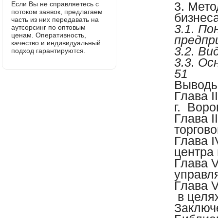
3. Мет
Если Вы не справляетесь с
потоком заявок, предлагаем
бизнеса
часть из них передавать на
3.1. П
аутсорсинг по оптовым
ценам. Оперативность,
предпр
качество и индивидуальный
3.2. В
подход гарантируются.
3.3. О
51
Выводы
Глава
I
г. Воро
Глава
I
торгово
Глава
I
центра
Глава
V
управл
Глава
V
в целя
Заключ