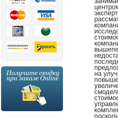
занима
центро
экспер
рассма
компани
исслед
стоимо
компан
вышепе
недоста
послед
предло
на улу
повыше
увеличе
смодел
стоимос
управл
компле
поскол