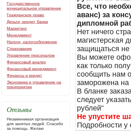
Государственное
Все, что необх
муниципальное управление
аванс) за кон
Гражданское право
дипломной раб
Деньги, кредит, банки
Маркетинг
Нет ничего стр
Менеджмент
магистерская д
Налоги, налогообложение
защищаться не 
Страхование
Управление персоналом
Вы можете офор
Финансовый анализ
как только пол
Финансовый менеджмент
сообщить нам о
Финансы и кредит
заморожена на
Экономика и управление на
предприятии
В бланке заказ
следует указать
рублей"
Отзывы
Не упустите ш
Незаменимая организация
Подробности у 
для занятых людей. Спасибо
за помощь. Желаю