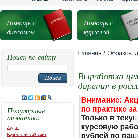
Помощь с
Помощь с
дипломом
курсовой
Главная
/
Образцы д
Поиск по сайту
Выработка цел
дарения в росс
Внимание: Акц
по практике за
Популярные
тематики
Только в теку
курсовую работ
Аудит
рублей по ваш
Бухгалтерский учет