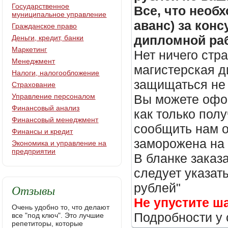
Государственное
Все, что необх
муниципальное управление
аванс) за кон
Гражданское право
дипломной раб
Деньги, кредит, банки
Маркетинг
Нет ничего стр
Менеджмент
магистерская д
Налоги, налогообложение
защищаться не 
Страхование
Управление персоналом
Вы можете офор
Финансовый анализ
как только пол
Финансовый менеджмент
сообщить нам о
Финансы и кредит
заморожена на
Экономика и управление на
предприятии
В бланке заказ
следует указать
рублей"
Отзывы
Не упустите ш
Очень удобно то, что делают
Подробности у 
все "под ключ". Это лучшие
репетиторы, которые