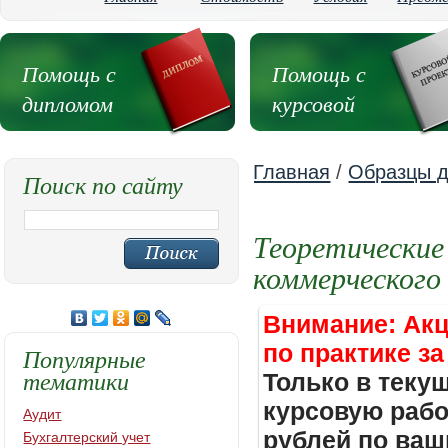
Помощь с
Помощь с
дипломом
курсовой
Главная
/
Образцы д
Поиск по сайту
Теоретические
коммерческого
Внимание: Акц
по практике за
Популярные
тематики
Только в теку
курсовую работ
Аудит
рублей по ваш
Бухгалтерский учет