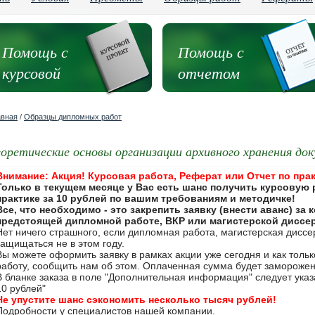
Помощь с
Помощь с
курсовой
отчетом
авная
/
Образцы дипломных работ
еоретические основы организации архивного хранения док
Внимание: Акция! Курсовая работа, Реферат или Отчет по прак
Только в текущем месяце у Вас есть шанс получить курсовую 
практике за 10 рублей по вашим требованиям и методичке!
Все, что необходимо - это закрепить заявку (внести аванс) за
предстоящей дипломной работе, ВКР или магистерской диссе
Нет ничего страшного, если дипломная работа, магистерская дисс
защищаться не в этом году.
Вы можете оформить заявку в рамках акции уже сегодня и как толь
работу, сообщить нам об этом. Оплаченная сумма будет замороже
В бланке заказа в поле "Дополнительная информация" следует указа
10 рублей"
Не упустите шанс сэкономить несколько тысяч рублей!
Подробности у специалистов нашей компании.