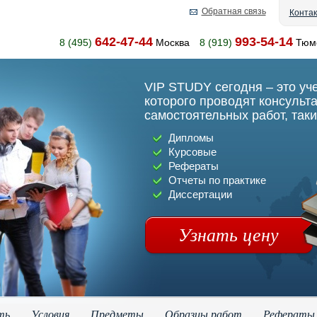
Обратная связь
Конта
642-47-44
993-54-14
8 (495)
Москва
8 (919)
Тюм
VIP STUDY сегодня – это уч
которого проводят консульт
самостоятельных работ, таки
Дипломы
Курсовые
Рефераты
Отчеты по практике
Диссертации
Узнать цену
ть
Условия
Предметы
Образцы работ
Рефераты