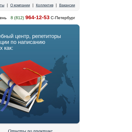
|
|
|
кты
О компании
Коллектив
Вакансии
964-12-53
ень
8 (812)
С-Петербург
ебный центр, репетиторы
ации по написанию
х как:
Отчеты по практике