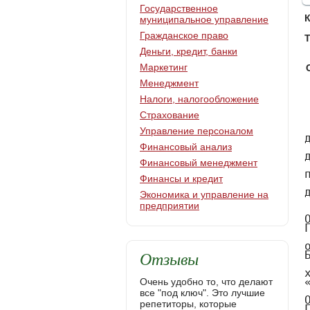
Государственное
муниципальное управление
Гражданское право
Т
Деньги, кредит, банки
Маркетинг
Менеджмент
Налоги, налогообложение
     СОДЕРЖАНИЕ
      ВВЕДЕНИЕ
      ГЛАВА 1. Теоретические основы организации архивного хранения документов в организации
      1.1. Понятие архивного хранения документов, его роль в деятельности предприятия
      1.2. Нормативная база архивного хранения документов на предприятии
      1.3 Требования, предъявляемые к организации архивного хранения документов на предприятии
      ВЫВОДЫ ПО ГЛАВЕ 1
     ГЛАВА 2. АНАЛИЗ ОРГАНИЗАЦИИ АРХИВНОГО ХРАНЕНИЯ ДОКУМЕНТОВ В ОБЩЕСТВЕ С ОГРАНИЧЕННОЙ ОТВЕТСТВЕННОСТЬЮ «ГРАЙВОРОНСКОЕ ТП» В ГОРОДЕ ГРАЙВОРОН БЕЛГОРОДСКОЙ ОБЛАСТИ И ЕГО СОВЕРШЕНСТВОВАНИЕ
   2.1. Анализ организации архивного хранения документов в Обществе с ограниченной ответственностью «Грайворонское ТП» в городе Грайворон Белгородской области 
   2.2.  Совершенствование нормативной базы организации архивного хранения документов в Обществе с ограниченной ответственностью «Грайворонское ТП» в городе Грайворон Белгородской области 
   2.3 Совершенствование условий архивного хранения документов в Обществе с ограниченной ответственностью «Грайворонское ТП в городе Грайворон Белгородской области
   ВЫВОДЫ ПО ГЛАВЕ 2
   ЗАКЛЮЧЕНИЕ
      СПИСОК ИСПОЛЬЗОВАННЫХ ИСТОЧНИКОВ
     ПРИЛОЖЕНИЯ
     ВВЕДЕНИЕ
     Актуальность избранной нами темы для написания ВКР заключается в том, что финансовая и общественно-политическая нестабильность современного мира обостряет важность проблем системы архивного хранения документов как в государственных учреждениях, так и на коммерческих предприятиях. Основной проблемой исследуемой темы является дефицит необходимой законодательной основы для обеспечения сох
Страхование
Управление персоналом
Финансовый анализ
Финансовый менеджмент
Финансы и кредит
Экономика и управление на
предприятии
Отзывы
Очень удобно то, что делают
все "под ключ". Это лучшие
репетиторы, которые