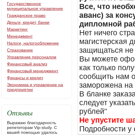
Государственное
Все, что необх
муниципальное управление
аванс) за кон
Гражданское право
дипломной раб
Деньги, кредит, банки
Маркетинг
Нет ничего стр
Менеджмент
магистерская д
Налоги, налогообложение
защищаться не 
Страхование
Управление персоналом
Вы можете офор
Финансовый анализ
как только пол
Финансовый менеджмент
сообщить нам о
Финансы и кредит
заморожена на
Экономика и управление на
предприятии
В бланке заказ
следует указать
рублей"
Отзывы
Не упустите ш
Выражаю благодарность
Подробности у 
репетиторам Vip-study. С
вашей помощью удалось