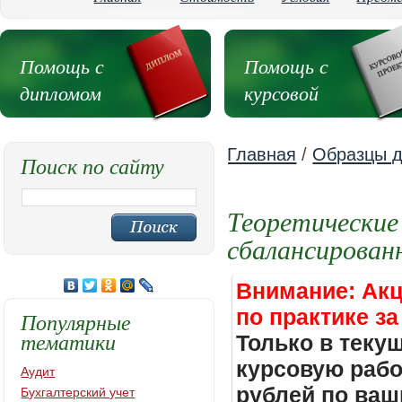
Помощь с
Помощь с
дипломом
курсовой
Главная
/
Образцы д
Поиск по сайту
Теоретические
сбалансирован
Внимание: Акц
по практике за
Популярные
тематики
Только в теку
курсовую работ
Аудит
рублей по ваш
Бухгалтерский учет