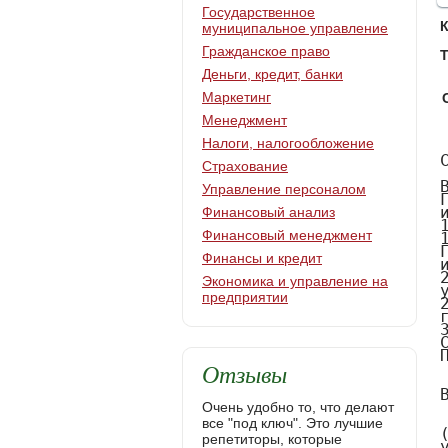
Государственное
муниципальное управление
Гражданское право
Т
Деньги, кредит, банки
Маркетинг
Менеджмент
Налоги, налогообложение
Содержание

Введение………………………………………………………………………….3
Глава 1. Общие положения об управлении государственным имуществом…………………………………………………………………..…6
1.1. Понятие и виды управления государственным имуществом……………6
1.2. Нормативный аспект управления государственным имуществом………12
Глава 2. Современные формы управления государственным имуществом……………………………………………………………………17
2.1. Право хозяйственного ведения и оперативного управления как формы управления государственным имуществом……………………………………17
2.2. Право доверительного управления как форма управления государственным имуществом…………………………………………………36
Заключение……………………………………………………………………44
Список используемых источников литературы…………………………47
Приложение……………………………………………………………………50


Введение

      Российская Федерация, ее субъекты, муниципальные о
Страхование
Управление персоналом
Финансовый анализ
Финансовый менеджмент
Финансы и кредит
Экономика и управление на
предприятии
Отзывы
Очень удобно то, что делают
все "под ключ". Это лучшие
репетиторы, которые