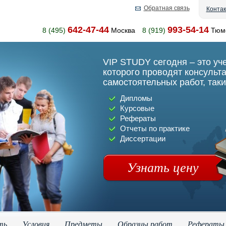
Обратная связь
Конта
642-47-44
993-54-14
8 (495)
Москва
8 (919)
Тюм
VIP STUDY сегодня – это уч
которого проводят консульт
самостоятельных работ, таки
Дипломы
Курсовые
Рефераты
Отчеты по практике
Диссертации
Узнать цену
ть
Условия
Предметы
Образцы работ
Рефераты