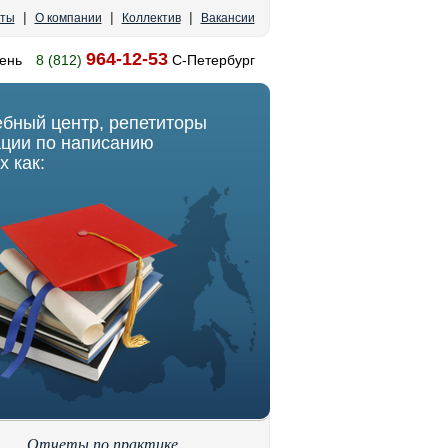
|
|
|
кты
О компании
Коллектив
Вакансии
964-12-53
ень
8 (812)
С-Петербург
ебный центр, репетиторы
ации по написанию
х как:
Отчеты по практике