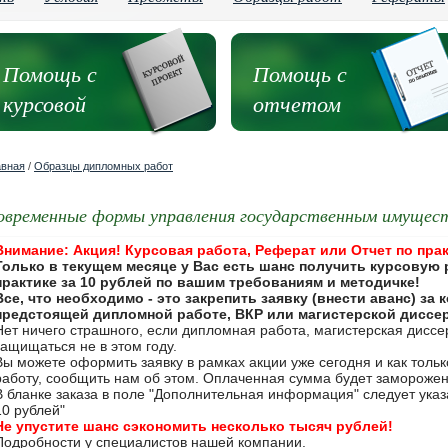
Помощь с
Помощь с
курсовой
отчетом
авная
/
Образцы дипломных работ
овременные формы управления государственным имущес
Внимание: Акция! Курсовая работа, Реферат или Отчет по прак
Только в текущем месяце у Вас есть шанс получить курсовую 
практике за 10 рублей по вашим требованиям и методичке!
Все, что необходимо - это закрепить заявку (внести аванс) за
предстоящей дипломной работе, ВКР или магистерской диссе
Нет ничего страшного, если дипломная работа, магистерская дисс
защищаться не в этом году.
Вы можете оформить заявку в рамках акции уже сегодня и как толь
работу, сообщить нам об этом. Оплаченная сумма будет замороже
В бланке заказа в поле "Дополнительная информация" следует указа
10 рублей"
Не упустите шанс сэкономить несколько тысяч рублей!
Подробности у специалистов нашей компании.