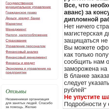
Государственное
Все, что необх
муниципальное управление
аванс) за кон
Гражданское право
дипломной раб
Деньги, кредит, банки
Маркетинг
Нет ничего стр
Менеджмент
магистерская д
Налоги, налогообложение
защищаться не 
Страхование
Управление персоналом
Вы можете офор
Финансовый анализ
как только пол
Финансовый менеджмент
сообщить нам о
Финансы и кредит
заморожена на
Экономика и управление на
предприятии
В бланке заказ
следует указать
рублей"
Отзывы
Не упустите ш
Незаменимая организация
Подробности у 
для занятых людей. Спасибо
за помощь. Желаю