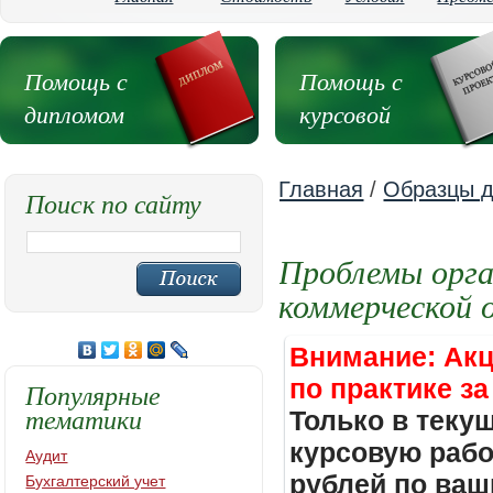
Помощь с
Помощь с
дипломом
курсовой
Главная
/
Образцы д
Поиск по сайту
Проблемы орга
коммерческой 
Внимание: Акц
по практике за
Популярные
тематики
Только в теку
курсовую работ
Аудит
рублей по ваш
Бухгалтерский учет