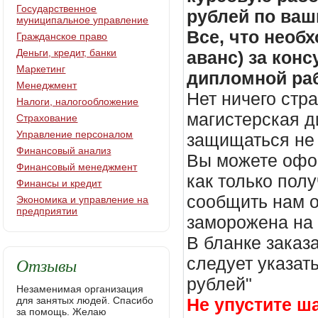
Государственное
рублей по ваш
муниципальное управление
Все, что необх
Гражданское право
Деньги, кредит, банки
аванс) за кон
Маркетинг
дипломной раб
Менеджмент
Нет ничего стр
Налоги, налогообложение
магистерская д
Страхование
Управление персоналом
защищаться не 
Финансовый анализ
Вы можете офор
Финансовый менеджмент
как только пол
Финансы и кредит
сообщить нам о
Экономика и управление на
предприятии
заморожена на
В бланке заказ
Отзывы
следует указать
рублей"
Незаменимая организация
для занятых людей. Спасибо
Не упустите ш
за помощь. Желаю