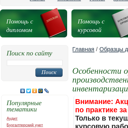
Помощь с
Помощь с
дипломом
курсовой
Главная
/
Образцы д
Поиск по сайту
Особенности о
производственн
инвентаризац
Внимание: Акц
Популярные
тематики
по практике за
Только в теку
Аудит
курсовую работ
Бухгалтерский учет