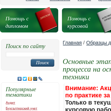
Помощь с
Помощь с
дипломом
курсовой
Главная
/
Образцы д
Поиск по сайту
Основные этап
процесса на о
техники
Внимание: Акц
Популярные
тематики
по практике за
Только в теку
Аудит
курсовую работ
Бухгалтерский учет