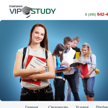
642-
8 (495)
Главная
Стоимость
Условия
Предм