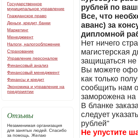
Государственное
рублей по ваш
муниципальное управление
Все, что необх
Гражданское право
Деньги, кредит, банки
аванс) за кон
Маркетинг
дипломной раб
Менеджмент
Нет ничего стр
Налоги, налогообложение
магистерская д
Страхование
Управление персоналом
защищаться не 
Финансовый анализ
Вы можете офор
Финансовый менеджмент
как только пол
Финансы и кредит
сообщить нам о
Экономика и управление на
предприятии
заморожена на
В бланке заказ
Отзывы
следует указать
рублей"
Незаменимая организация
для занятых людей. Спасибо
Не упустите ш
за помощь. Желаю