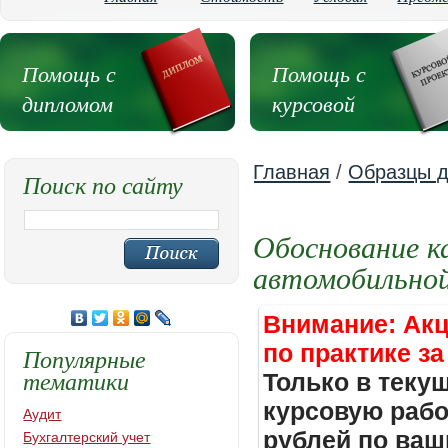
Помощь с
Помощь с
дипломом
курсовой
Главная
/
Образцы д
Поиск по сайту
Обоснование к
автомобильной
Внимание: Акц
по практике за
Популярные
тематики
Только в теку
курсовую работ
Аудит
рублей по ваш
Бухгалтерский учет