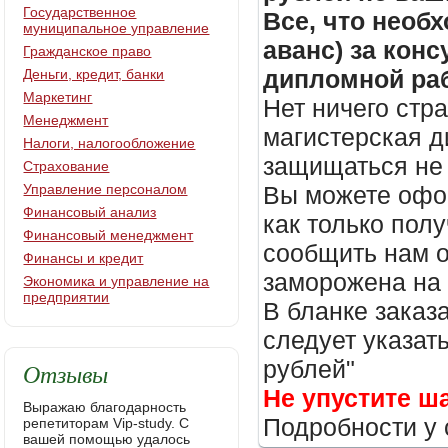
Государственное
Все, что необх
муниципальное управление
аванс) за кон
Гражданское право
дипломной раб
Деньги, кредит, банки
Маркетинг
Нет ничего стр
Менеджмент
магистерская д
Налоги, налогообложение
защищаться не 
Страхование
Управление персоналом
Вы можете офор
Финансовый анализ
как только пол
Финансовый менеджмент
сообщить нам о
Финансы и кредит
заморожена на
Экономика и управление на
предприятии
В бланке заказ
следует указать
рублей"
Отзывы
Не упустите ш
Выражаю благодарность
Подробности у 
репетиторам Vip-study. С
вашей помощью удалось