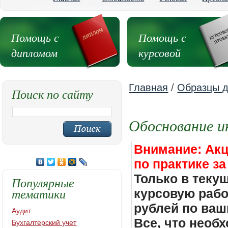
Помощь с
Помощь с
дипломом
курсовой
Главная
/
Образцы д
Поиск по сайту
Обоснование и
Внимание: Акц
по практике за
Только в теку
Популярные
тематики
курсовую работ
рублей по ваш
Аудит
Все, что необх
Бухгалтерский учет