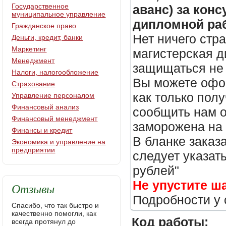
Государственное
аванс) за кон
муниципальное управление
дипломной раб
Гражданское право
Нет ничего стр
Деньги, кредит, банки
Маркетинг
магистерская д
Менеджмент
защищаться не 
Налоги, налогообложение
Вы можете офор
Страхование
как только пол
Управление персоналом
Финансовый анализ
сообщить нам о
Финансовый менеджмент
заморожена на
Финансы и кредит
В бланке заказ
Экономика и управление на
предприятии
следует указать
рублей"
Не упустите ш
Отзывы
Подробности у 
Спасибо, что так быстро и
качественно помогли, как
Код работы:
всегда протянул до