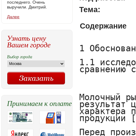
последнего. Очень
выручили. Дмитрий.
Тема:
Далее
Содержание
Узнать цену
Вашем городе
1 Обоснование инвестиционного предложения

1.1 исследование и анализ рынка продуктов питания животного происхождения, наименование и характеристика продукции, отличия и конкурентные преимущества по сравнению с товарами-аналогами



Молочный рынок один из самых регулируемых в мире, неудивительно, что становление и нормальное функционирование молочных секторов разных стран зачастую результат целенаправленного воздействия государства. Из всех животноводческих отраслей молочная является самой сложной для регулирования в силу непрерывного характера производства и потребления молока. Специфика рынка также заключается в развитой системе переработки молока и широком ассортименте производимой продукции [23].

Перед производителями молока и молочных продуктов государство сегодня ставит противоречивые задачи: увеличить объемы производства, обеспечив импортозамещение, и при этом не допустить роста розничных цен.

По данным Росстата, валовые надои молока в стране по итогам I полугодия 2016 года составили 15159,3 тысяч тонн, что соответствует объемам за тот же период прошлого года (таблица 5).

Таблица 5 - Валовые надои молока в РФ по итогам I полугодия 2016 года



Категории хозяйства

Производство молока



Тыс.т

%

К 2015г.

Изменение к I полугодию 2015 г., тыс. т

Все категории хозяйств

Личные подсобные хозяйства

Сельскохозяйственные предприятия

Крестьянские (фермерские хозяйства)

15159,3

6484

7686,4

859,70

100

96,8

102,3

106,6

На прежнем уровне

-216,7

+175,4

+35,9



Как известно, Минсельхоз пытается исправить статистику по личным подсобным хозяйствам, поэтому имеет смысл рассматривать ситуацию в категории сельскохозяйственных предприятий – основных поставщиках молока на переработку, как наиболее реалистичную и важную для перерабатывающей промышленности.

Вопреки пессимистичным прогнозам ведущих игроков ситуация с производством молока в этой категории остается стабильной, несмотря на продолжающееся сокращение поголовья коров. Тренд медленного роста надоев, наметившийся в 2014 году после падения до 14 млн т в 2013 году, сохраняется. Ежемесячный прирост молока в I полугодии 2016 года колебался около отметки в 2 %. (Рис. 18,19 ) 



Рисунок 18 - Динамика производства молока в сельскохозяйственных предприятиях РФ, тыс.т





Рисунок 19 - Прирост молока за полугодие 2016 года

По данным Росстата, надои молока в сельскохозяйственных предприятиях достигли 7686.4 тыс. т, что составило 102,3 % от объемов за тот же период 2015 г. Сезонность производства сохраняется, но с каждым годом становится все менее выраженней [24].

Несмотря на прирост надоев, говорить о нормализации ситуации в молочном животноводстве не приходится. Изучив д
Выбор города
Принимаем к оплате