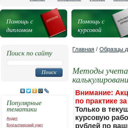
Помощь с
Помощь с
дипломом
курсовой
Главная
/
Образцы д
Поиск по сайту
Методы учета 
калькулирован
Внимание: Акц
по практике за
Популярные
тематики
Только в теку
курсовую работ
Аудит
рублей по ваш
Бухгалтерский учет