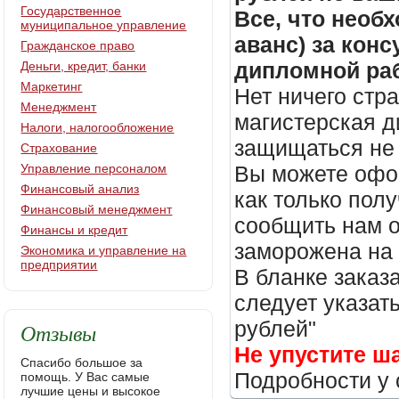
Государственное
Все, что необх
муниципальное управление
аванс) за кон
Гражданское право
дипломной раб
Деньги, кредит, банки
Маркетинг
Нет ничего стр
Менеджмент
магистерская д
Налоги, налогообложение
защищаться не 
Страхование
Управление персоналом
Вы можете офор
Финансовый анализ
как только пол
Финансовый менеджмент
сообщить нам о
Финансы и кредит
заморожена на
Экономика и управление на
предприятии
В бланке заказ
следует указать
рублей"
Отзывы
Не упустите ш
Спасибо большое за
Подробности у 
помощь. У Вас самые
лучшие цены и высокое