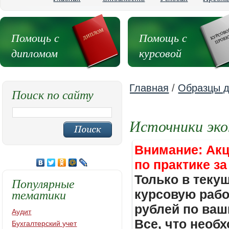
Помощь с
Помощь с
дипломом
курсовой
Главная
/
Образцы д
Поиск по сайту
Источники эко
Внимание: Акц
по практике за
Только в теку
Популярные
тематики
курсовую работ
рублей по ваш
Аудит
Все, что необх
Бухгалтерский учет