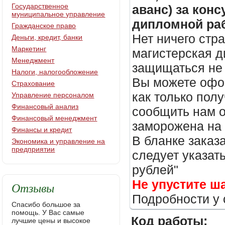
Государственное
аванс) за кон
муниципальное управление
дипломной раб
Гражданское право
Нет ничего стр
Деньги, кредит, банки
Маркетинг
магистерская д
Менеджмент
защищаться не 
Налоги, налогообложение
Вы можете офор
Страхование
как только пол
Управление персоналом
Финансовый анализ
сообщить нам о
Финансовый менеджмент
заморожена на
Финансы и кредит
В бланке заказ
Экономика и управление на
предприятии
следует указать
рублей"
Не упустите ш
Отзывы
Подробности у 
Спасибо большое за
помощь. У Вас самые
Код работы:
лучшие цены и высокое