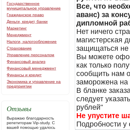
Государственное
Все, что необх
муниципальное управление
аванс) за кон
Гражданское право
дипломной раб
Деньги, кредит, банки
Маркетинг
Нет ничего стр
Менеджмент
магистерская д
Налоги, налогообложение
защищаться не 
Страхование
Управление персоналом
Вы можете офор
Финансовый анализ
как только пол
Финансовый менеджмент
сообщить нам о
Финансы и кредит
заморожена на
Экономика и управление на
предприятии
В бланке заказ
следует указать
рублей"
Отзывы
Не упустите ш
Выражаю благодарность
Подробности у 
репетиторам Vip-study. С
вашей помощью удалось