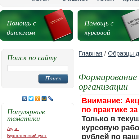
Помощь с
Помощь с
дипломом
курсовой
Главная
/
Образцы д
Поиск по сайту
Формирование
организации
Внимание: Акц
по практике за
Популярные
тематики
Только в теку
курсовую работ
Аудит
рублей по ваш
Бухгалтерский учет