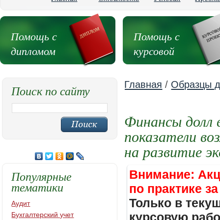
Помощь с
Помощь с
дипломом
курсовой
Главная
/
Образцы д
Поиск по сайту
Финансы долл 
показатели во
на развитие э
Внимание: Акц
Популярные
тематики
по практике за
Только в теку
Аудит
курсовую работ
Бухгалтерский учет