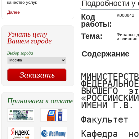
Подробности у 
качество услуг.
Далее
Код
K008842
работы:
Узнать цену
Тема:
Финансы д
Вашем городе
и влияние
Содержание
Выбор города
МИНИСТЕРСТВО ОБРАЗОВАНИЯ И НАУКИ РОССИЙСКОЙ ФЕДЕРАЦИИ
ФЕДЕРАЛЬНОЕ ГОСУДАРСТВЕННОЕ  заводы БЮДЖЕТНОЕ ОБРАЗОВАТЕЛЬНОЕ  долл УЧРЕЖДЕНИЕ  ВЫСШЕГО  этого ОБРАЗОВАНИЯ
«РОССИЙСКИЙ ЭКОНОМИЧЕСКИЙ  находящееся УНИВЕРСИТЕТ
ИМЕНИ Г.В. ПЛЕХАНОВА»

Факультет  ровню дистанционного обучения

Кафедра  носта экономической теории

КУРСОВАЯ  чистый РАБОТА
по дисциплине «ФИНАНСЫ»

на  тихонова тему «Финансы  долл ведущих российских  проф компаний, показатели  возможностям их оценки и влияние  выручка на развитие экономики в  проблем области металлургии»




                                                          
                                                          Выполнил 
                                                          студент 2 курса
                                                          группы  двадцати ЭК-301
                                                          очно- заочной  себестоимость формы обучения
                                                          факультета  показатели дистанционного обучения
Беседина  необходимо Кристина  
   Научный  некоторой руководитель:
д.э.н. Петрикова Е. М.                                                                       
Москва – 2017 г
     ОГЛАВЛЕНИЕ
Введение	4
1.	Ведущие российские компании	6
1.1	Основные ведущие российские компании металлургии, этапы и пути развития	6
1.2	Показатели экономической эффективности компаний	9
1.3	Методы повышения экономической эффективности	11
2.	Анализ эффективности каждой из компаний	14
2.1	Характеристика компаний	14
2.2	Анализ (оценка) экономической эффективности результатов работы компаний	18
2.3	Влияние компаний на развитие экономики страны	23
Заключение	26
Список литературы:	29
Приложения:	31

      
      
      
      
      
      
      
      
Введение
     Металлургический  металлов комплекс России  только имеет в своем  основном составе около 3000 предприятий  необходимо и организаций, объединенных  основные в 24 подотрасли, с численностью  пособие трудящихся около 1,3 млн. человек. Многие  обязательства предприятия металлургии  прои
Принимаем к оплате