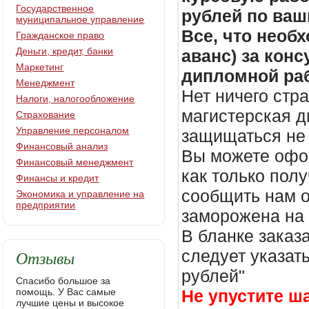
Государственное
рублей по ваш
муниципальное управление
Все, что необх
Гражданское право
Деньги, кредит, банки
аванс) за кон
Маркетинг
дипломной раб
Менеджмент
Нет ничего стр
Налоги, налогообложение
магистерская д
Страхование
Управление персоналом
защищаться не 
Финансовый анализ
Вы можете офор
Финансовый менеджмент
как только пол
Финансы и кредит
сообщить нам о
Экономика и управление на
предприятии
заморожена на
В бланке заказ
Отзывы
следует указать
рублей"
Спасибо большое за
помощь. У Вас самые
Не упустите ш
лучшие цены и высокое