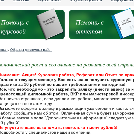
Помощь с
Помощь с
курсовой
отчетом
авная
/
Образцы дипломных работ
кономический рост и его влияние на развитие всей стран
Внимание: Акция! Курсовая работа, Реферат или Отчет по прак
Только в текущем месяце у Вас есть шанс получить курсовую 
практике за 10 рублей по вашим требованиям и методичке!
Все, что необходимо - это закрепить заявку (внести аванс) за
предстоящей дипломной работе, ВКР или магистерской диссе
Нет ничего страшного, если дипломная работа, магистерская дисс
защищаться не в этом году.
Вы можете оформить заявку в рамках акции уже сегодня и как толь
работу, сообщить нам об этом. Оплаченная сумма будет замороже
В бланке заказа в поле "Дополнительная информация" следует указа
10 рублей"
Не упустите шанс сэкономить несколько тысяч рублей!
Подробности у специалистов нашей компании.