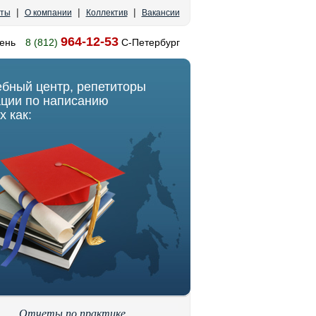
|
|
|
кты
О компании
Коллектив
Вакансии
964-12-53
ень
8 (812)
С-Петербург
ебный центр, репетиторы
ации по написанию
х как:
Отчеты по практике