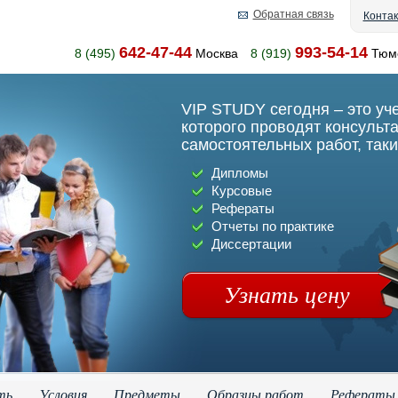
Обратная связь
Конта
642-47-44
993-54-14
8 (495)
Москва
8 (919)
Тюм
VIP STUDY сегодня – это уч
которого проводят консульт
самостоятельных работ, таки
Дипломы
Курсовые
Рефераты
Отчеты по практике
Диссертации
Узнать цену
ть
Условия
Предметы
Образцы работ
Рефераты