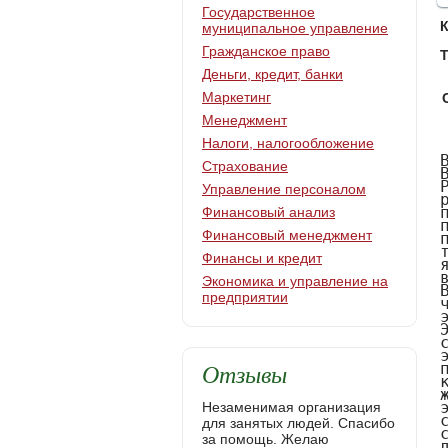
Государственное
муниципальное управление
Гражданское право
Т
Деньги, кредит, банки
Маркетинг
Менеджмент
Налоги, налогообложение
ВВЕДЕНИЕ
Важнейшей долговременной целью экономической политики правительства России, как и любой страны,  является стимулирование экономического роста, поддержание его темпов на стабильном и оптимальном уровне. Такое понятие как экономический рост отображает процессы экономической жизни, появления в обществе передовых тенденций и сдвигов в развитии производительных сил и производственных отношений. Он тесно связан с тратой природных, экономических и общественных ресурсов, поэтому является итогом динамического сбалансирования потребностей и возможностей общества.
Возвышение потребностей, исчерпание традиционных ресурсов, увеличение численности населения обуславливают решение двуединой задачи: экономического роста и эффективности экономики.
Экономический рост есть увеличение объема создаваемых полезностей а, следовательно, есть повышение жизненного уровня населения. Сам по себе экономический рост противоречив. Так, можно добиться увеличения производства и потребления, материальных благ з
Страхование
Управление персоналом
Финансовый анализ
Финансовый менеджмент
Финансы и кредит
Экономика и управление на
предприятии
Отзывы
Незаменимая организация
для занятых людей. Спасибо
за помощь. Желаю