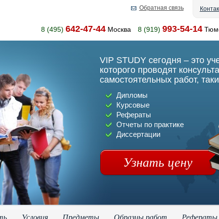
Обратная связь
Конта
642-47-44
993-54-14
8 (495)
Москва
8 (919)
Тюм
VIP STUDY сегодня – это уч
которого проводят консульт
самостоятельных работ, таки
Дипломы
Курсовые
Рефераты
Отчеты по практике
Диссертации
Узнать цену
ть
Условия
Предметы
Образцы работ
Рефераты