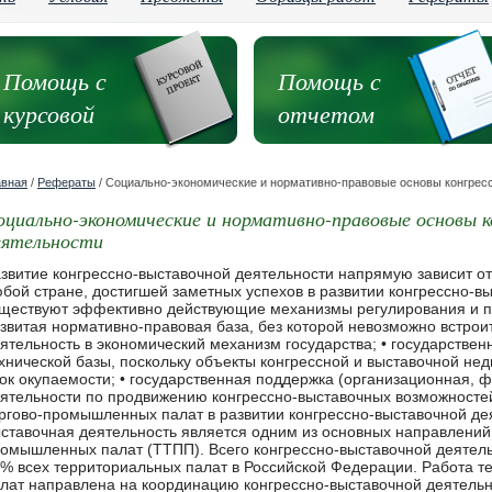
Помощь с
Помощь с
курсовой
отчетом
авная
/
Рефераты
/ Социально-экономические и нормативно-правовые основы конгрес
оциально-экономические и нормативно-правовые основы 
еятельности
действующие механизмы регулирования и поддержки этой отрасли, а именно: • развитая нормативно-правовая база, без которой невозможно встроить конгрессно-выставочную деятельность в экономический механизм государства; • государственная поддержка развития материально-технической базы, поскольку объекты конгрессной и выставочной недвижимости имеют продолжительный срок окупаемости; • государственная поддержка (организационная, финансовая, информационная) деятельности по продвижению конгрессно-выставочных возможностей страны на зарубежных рынках. Роль торгово-промышленных палат в развитии конгрессно-выставочной деятельности. Сегодня конгрессно-выставочная деятельность является одним из основных направлений работы территориальных торгово-промышленных палат (ТТПП). Всего конгрессно-выставочной деятельностью занимаются около 80 ТТПП, т.е. 50% всех территориальных палат в Российской Федерации. Работа территориальных торгово-промышленных палат направлена на координацию конгрессно-выставочной деятельности, развитие материально-технической базы, совершенствование правовых основ конгрессно-выставочной деятельности, создание единой информационной системы, подготовку кадров, расширение участия торгово-промышленных палат в конгрессно-выставочных мероприятиях за рубежом, активизацию сотрудничества с ТПП стран СНГ. Сегодня возрастает координирующая роль территориальных торгово-промышленных палат в развитии конгрессно-выставочной деятельности в регионах. Координирующие органы по конгрессно-выставочной деятельности при участии территориальных палат действуют в 41 регионе РФ. В 38 регионах с участием территориальных ТПП созданы Советы, Комиссии или Комитеты по выставочной деятельности. Патронирование выставок. С 2003 года в Российской Федерации стала применяться система патронирования конгрессно-выставочных мероприятий Торгово-промышленной палатой Российской Федерации с целью организационно-информационной поддержки конгрессно-выставочной деятельности. Патронирование повышает значимость проводимых конгрессных мероприятий и выставок, содействует популяризации выставочных тематик, привлечению дополнительного числа экспонентов и т.д. Торгово-промышленная палата Российской Федерации: • поддерживает участие российских производителей товаров и услуг в экономически и социально значимых выставочно-ярмарочных мероприятиях, способствующих развитию экономического потенциала России и отдельных регионов и направленных на привлечение инвестиций в отдельные отрасли экономики и регионы; • способствует технологическому обновлению приоритетных отраслей промышленности, развитию малого и среднего бизнеса, реализации инновационных проектов; социально-экономическое развитие проблемных регионов, развитию экспортных возможностей отраслей и регионов России на рынках стран ближнего и дальнего зарубежья. Нормативно-правовая база конгрессно-выставочной деятельности. Действующая нормативно-правовая база конгрессно-выставочной деятельности в РФ не в полном объеме регулирует вопросы конгрессно-выставочной деятельности. В соответствии с рекомендациями Правления Торгово-промышленной палаты России от 19 декабря 2002 г. территориальные ТПП совместно с органами местного самоуправления активизировали процесс формирования нормативных основ регулирования конгрессно-выставочной деятельности на региональном уровне. Такая нормативная база сформирована в 26 субъектах Федерации. В настоящее время ведется разработка Положения об организации конгрессно-выставочной деятельности в Российской Федерации. В Положении должны быть систематизированы основные понятия в области конгрессно-выставочной деятельности; общие правила проведения выставок и ярмарок в Российской Федерации; а также роль и функции саморегулируемых организаций в выставочном процессе. На заседании Правительства Российской Федерации 29 марта 2001 г принято, в частности, решение о разработке проекта Концепции развития выставочно-ярмарочной деятельности в Российской Федерации. Проект Концепции, представленный Минэкономразвития России определяет современное состояние и перспективы дальнейшего развития выставочно-ярмарочной деятельности в Российской Федерации. Документ направлен на разработку комплекса мер в области государственной координации и поддержки рынка выставочных услуг с учетом интересов отечественных товаропроизводителей-участников выставочно-ярмарочной деятельности, предпринимателей и потребителей, выставочных организаций и представителей всех сфер выставочного бизнеса. Проект Концепции нацелен на поддержку выставочной деятельности в субъектах Российской Федерации, призван содействовать развитию экономики регионов страны и выходу отечественных организаций на зарубежные рынки. Состояние выставочно-ярмарочной деятельности в Российской Федерации. Сегодня конгрессно-выставочная деятельность в РФ превратилась в заметный сегмент рынка. В стране создана выставочная индустрия, тесно связанная с рядом отраслей промышленности, имеющая собственную инфраструктуру, материально-техническую базу, специализированные кадры. Сегодня конгрессы, выставки и ярмарки в России обеспечивают мобильность рынка, создают необходимое информационное поле, формируют значительные финансовые потоки, а также приносят дополнительный доход в бюджеты всех уровней. Выставки являются связующим звеном между внутренними и международными рынками и способствуют привлечению иностранных инвестиций для реализации инвестиционных проектов российских организаций. Важным аспектом выставочно-ярмарочной деятельности является ее социально-экономическая направленность, выражающаяся в создании новых рабочих мест. Количество занятых непосредственно в выставочных организациях составляет примерно 20 тыс. человек, а с учетом вторичной занятости (в инфраструктуре выставок и конгрессов на срок их проведения) достигает 150 тыс. человек. Позитивную роль в развитии конгрессно-выставочная деятельности в России играют: • восстановление и развитие межрегиональных и кооперационных связей; • увеличение объема инвестиций в российскую экономику; • рост числа выставочных организаций и, как следствие, образование конкурентной среды, стимулирующей повышение уровня выставочного сервиса и современной конгрес