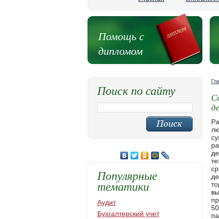
Помощь с
дипломом
Гл
Поиск по сайту
С
д
Развитие конгрессно-выставочной деятельности напрямую зависит от степени ее поддержки государством. В любой стране, достигшей заметных успехов в развитии конгрессно-выставочного сектора экономики, существуют эффективно 
Популярные
тематики
Аудит
Бухгалтерский учет