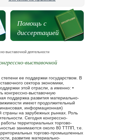
Помощь с
диссертацией
сно-выставочной деятельности
конгрессно-выставочной
сной выставочной инфраструктуры; • повышение внимания федеральных органов исполнительной власти и органов исполнительной власти субъектов Федерации к проблемам конгрессно-выставочной деятельности. Направления совершенствования нормативной правовой базы в области конгрессно-выставочной деятельности. На настоящем этапе одной из главных задач в области регулирования конгрессно-выставочной деятельности является разработка единого основополагающего нормативного правового акта, регулирующего конгрессно-выставочную деятельность, а также, определение конкретного нормативного содержания данного акта. Анализ существующей в Российской Федерации ситуации в области регулирования отношений, связанных с организацией и проведением конгрессно-выставочных мероприятий, позволяет выделить следующие направления, по которым в целях обеспечения надлежащего регулирования следовало бы разработать соответствующие нормативные правовые акты: • об упорядочении деятельности в области организации и проведения конгрессов, выставок и ярмарок в Российской Федерации; • об общих правилах проведения конгрессов, выставок и ярмарок в Российской Федерации; • об упорядочении процедур присвоения конгрессно-выставочным мероприятиям официального статуса; • составление календаря конгрессов и выставок, имеющих официальный статус, и выдача разрешений на проведение таких мероприятий; • финансовая поддержка выставочных мероприятий. Финансовая поддержка конгрессно-выставочной деятельности. Финансовая поддержка конгрессно-выставочных мероприятий осуществляется в пределах средств, предусматриваемых как в федеральном бюджете Российской Федерации, так и в бюджетах субъектов Федерации, а также за счет средств участников и спонсоров конгрессной и выставочно-ярмарочной деятельности. Финансовая поддержка развития материально-технической базы выставочной деятельности. По мнению Минэкономразвития России, с целью финансовой поддержки развития и совершенствования материально-технической базы выставочной деятельности необходимо рассмотреть вопрос о разработке программы развития материально-технической базы выставочно-ярмарочной деятельности. Указанная программа должна содержать данные о состоянии всех выставочных комплексов Российской Федерации, их характеристики, описание проводимых выставочных мероприятий, экономико-финансовые показатели, расчет прибыли и убытков за предшествующий год, общую оценку финансового состояния комплекса, потребность в финансировании текущей деятельности, бюджетной эффективности комплекса за предшествующий год, проект развития комплекса с экономико-финансовыми показателями, план ввода дополнительных мощностей, план-график инвестиций, оценку экономического эффекта от реформирования выставочной деятельности комплекса и перспективы развития комплекса. Основное внимание в указанной программе должно быть уделено вопросам привлечения инвестиций, в том числе, иностранных, для осуществления проектов, связанных с реконструкцией и модернизацией выставочных комплексов, а также обоснованию возможности выделения с этой целью финансовых средств из федерального и региональных бюджетов. Информационная поддержка конгрессно-выставочной деятельности. Основной задачей информационной поддержки является создание интегрированной информационной системы обеспечения конгрессно-выставочной деятельности в Российской Федерации, опирающейся на: • информационные ресурсы Торгово-промышленной палаты Российской Федерации и ее зарубежных представительств; • единые телекоммуникационные комплексы представительств Российской Федерации по торгово-экономическим вопросам в иностранных государствах; • инфо