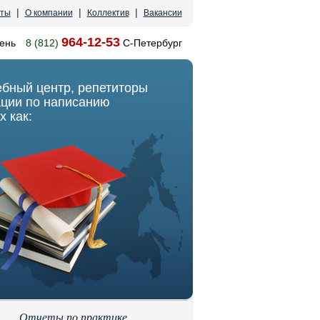
|
|
|
кты
О компании
Коллектив
Вакансии
964-12-53
ень
8 (812)
С-Петербург
ебный центр, репетиторы
ации по написанию
х как:
Отчеты по практике