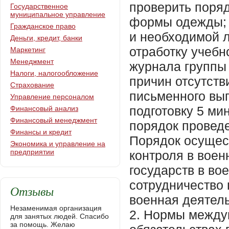
проверить поря
Государственное
муниципальное управление
формы одежды; 
Гражданское право
и необходимой л
Деньги, кредит, банки
отработку учебн
Маркетинг
Менеджмент
журнала группы 
Налоги, налогообложение
причин отсутств
Страхование
письменного вы
Управление персоналом
подготовку 5 ми
Финансовый анализ
Финансовый менеджмент
порядок проведе
Финансы и кредит
Порядок осущес
Экономика и управление на
предприятии
контроля в воен
государств в во
сотрудничество 
Отзывы
военная деятель
Незаменимая организация
2. Нормы между
для занятых людей. Спасибо
за помощь. Желаю