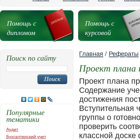
Помощь с
Помощь с
дипломом
курсовой
Главная
/
Рефераты
Поиск по сайту
Проект плана 
Проект плана пр
Содержание учеб
достижения пост
Вступительная ч
Популярные
группы о готовн
тематики
проверить соотв
Аудит
классной доске
Бухгалтерский учет