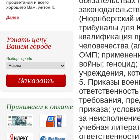
обязательствах 
процветания и всего
хорошего Вам. Антон К.
законодательст
(Нюрнбергский 
Далее
трибуналы для 
квалификация п
Узнать цену
Вашем городе
человечества (а
ОМП; применени
Выбор города
войны; геноцид;
учреждения, ко
5. Приказы воен
ответственность
требования, пр
Принимаем к оплате
приказа; услови
за неисполнение
учебная литерат
ответственности