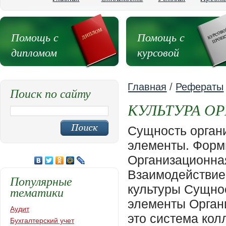
Помощь с
Помощь с
дипломом
курсовой
Главная
/
Рефераты
Поиск по сайту
КУЛЬТУРА О
Сущность организационной культуры и ее основные элементы. Формирование и изменение культуры организации. Организационная культура как фактор эффективности. Взаимодействие культуры организации и национальной культуры Сущность организационной культуры и ее основные элементы Организационная культура (культура организации) - это система коллективно разделяемых ценностей, убеждений, традиций и норм поведения работников. Она получает выражение в символических средствах духовного и материального окружения людей, работающих в данной организации. Культуру организации характеризуют: • разделяемые ценности - то, что люди ценят в своей жизни в организации: свое положение, титулы, продвижение по службе, саму работу; • вера в руководство, в успех, в свои силы, во взаимопомощь, в этичное поведение, в справедливость и т.п.; • коммуникационная система и язык общения, т.е. использование устной, письменной, невербальной коммуникации, аббревиатур, жестикуляции и т.п.; • осознание времени, отношение к нему и его использование: степень точности времени у работников, соблюдение временного распорядка и поощрение за это; • взаимоотношения между людьми, различающимися по возрасту и полу, статусу и власти, опыту и знаниям, религии и гражданству, а также пути и методы разрешения возникающих конфликтов; • процесс развития работника и обучения: процедуры информирования работников, порядок участия в обучающих программах, значение процесса повышения квалификации, которое признается в организации; • трудовая этика и методы стимулирования: отношение к работе и ответственность за порученное дело; разделение труда и исполнение должностных обязанностей; оформление и чистота рабочего места; качество работы; оценка работы и вознаграждение; пути продвижения по службе; • внешний вид, одежда, что и как едят работники, представление себя на работе, деловой стиль. Все характеристики, взятые вместе, формируют организационную культуру. Они отражаются в традициях, поведении людей, их внешнем виде, манере общения, их действиях и эмоциях. Люди, работающие в организации, формируют ее культуру, и в то же время культура оказывает воздействие на поведение людей в организации. Культура организации проявляется в представлениях о ценностях, из них выводятся нормы и правила поведения, на основе которых, в свою очередь, формируется конкретное поведение работников внутри и вне организации. Разделяемые ценности формируют у членов организации стандарты действия и похожие чувства. Они проявляются в материальных и духовных символических вещах: внешнем виде офисных помещений, самих сотрудников, в символах и фирменном стиле, формах наград и поощрений. Культура организации - это ее обобщающая, системная характеристика. Основные элементы культуры организации - это: • ценности, социальные установки; • нравственные принципы и деловая этика; • методы мотивации работников; • организация труда и способы контроля; • стиль руководства; • пути разрешения конфликтов; • способы принятия решений; • коммуникации. Культура организации проявляет себя разными способами. Некоторые из них четко выражены, другие трудноуловимы. О многом говорит архитектура служебных зданий: классические фас
Популярные
тематики
Аудит
Бухгалтерский учет