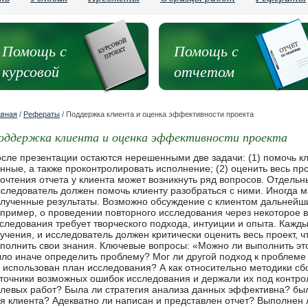
Помощь с
Помощь с
курсовой
отчетом
авная
/
Рефераты
/ Поддержка клиента и оценка эффективности проекта
оддержка клиента и оценка эффективности проекта
сле презентации остаются нерешенными две задачи: (1) помочь к
нные, а также проконтролировать исполнение; (2) оценить весь пр
очтения отчета у клиента может возникнуть ряд вопросов. Отдельн
следователь должен помочь клиенту разобраться с ними. Иногда м
лученные результаты. Возможно обсуждение с клиентом дальнейши
пример, о проведении повторного исследования через некоторое 
следования требует творческого подхода, интуиции и опыта. Кажды
учения, и исследователь должен критически оценить весь проект, ч
полнить свои знания. Ключевые вопросы: «Можно ли выполнить э
ло иначе определить проблему? Мог ли другой подход к проблеме
 использован план исследования? А как относительно методики с
точники возможных ошибок исследования и держали их под контро
левых работ? Была ли стратегия анализа данных эффективна? бы
я клиента? Адекватно ли написан и представлен отчет? Выполнен л