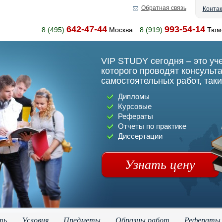
Обратная связь
Конта
642-47-44
993-54-14
8 (495)
Москва
8 (919)
Тюм
VIP STUDY сегодня – это уч
которого проводят консульт
самостоятельных работ, таки
Дипломы
Курсовые
Рефераты
Отчеты по практике
Диссертации
Узнать цену
ть
Условия
Предметы
Образцы работ
Рефераты