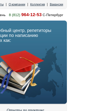
|
|
|
кты
О компании
Коллектив
Вакансии
964-12-53
ень
8 (812)
С-Петербург
ебный центр, репетиторы
ации по написанию
х как:
Отчеты по практике