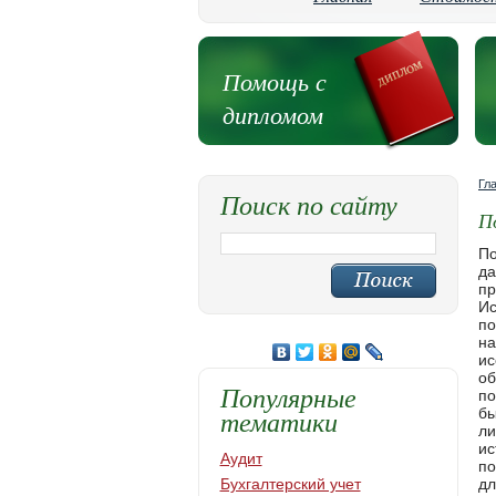
Помощь с
дипломом
Гл
Поиск по сайту
П
По
да
пр
Ис
по
на
ис
об
Популярные
по
тематики
бы
ли
ис
Аудит
по
Бухгалтерский учет
дл