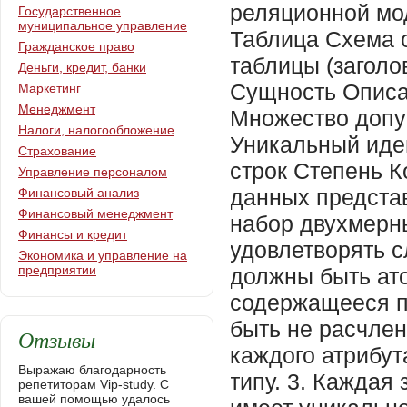
реляционной мо
Государственное
муниципальное управление
Таблица Схема 
Гражданское право
таблицы (заголо
Деньги, кредит, банки
Сущность Описа
Маркетинг
Менеджмент
Множество допу
Налоги, налогообложение
Уникальный иде
Страхование
строк Степень К
Управление персоналом
данных предста
Финансовый анализ
Финансовый менеджмент
набор двухмерн
Финансы и кредит
удовлетворять 
Экономика и управление на
предприятии
должны быть ат
содержащееся п
быть не расчлен
Отзывы
каждого атрибут
Выражаю благодарность
типу. 3. Каждая
репетиторам Vip-study. С
вашей помощью удалось