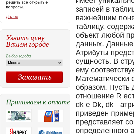
имеет уникально
решить все открытые
вопросы.
записей в табл
важнейшим поня
Далее
таблицу, содер
объект любой пр
Узнать цену
Вашем городе
данных. Данные
Атрибуты предс
Выбор города
сущность. В стр
ему соответству
Математически 
образом. Пусть 
отношение R ес
Принимаем к оплате