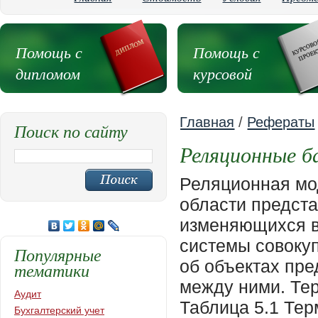
Помощь с
Помощь с
дипломом
курсовой
Главная
/
Рефераты
Поиск по сайту
Реляционные б
Реляционная мо
области предста
изменяющихся в
системы совоку
Популярные
об объектах пре
тематики
между ними. Тер
Аудит
Таблица 5.1 Те
Бухгалтерский учет