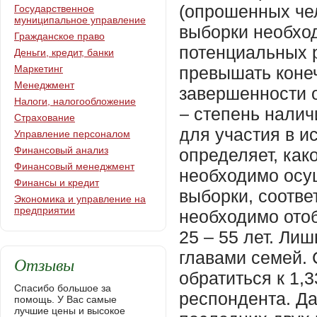
(опрошенных чел
Государственное
муниципальное управление
выборки необхо
Гражданское право
потенциальных 
Деньги, кредит, банки
Маркетинг
превышать коне
Менеджмент
завершенности 
Налоги, налогообложение
– степень нали
Страхование
для участия в 
Управление персоналом
Финансовый анализ
определяет, как
Финансовый менеджмент
необходимо осущ
Финансы и кредит
выборки, соотв
Экономика и управление на
предприятии
необходимо отоб
25 – 55 лет. Ли
главами семей.
Отзывы
обратиться к 1,
Спасибо большое за
респондента. Д
помощь. У Вас самые
лучшие цены и высокое