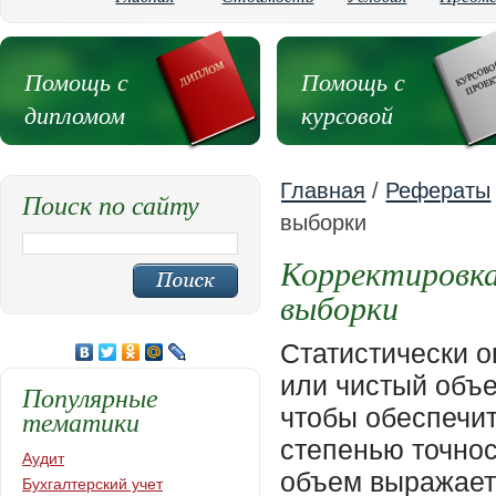
Помощь с
Помощь с
дипломом
курсовой
Главная
/
Рефераты
Поиск по сайту
выборки
Корректировка
выборки
Статистически 
или чистый объе
Популярные
чтобы обеспечит
тематики
степенью точнос
Аудит
объем выражает
Бухгалтерский учет