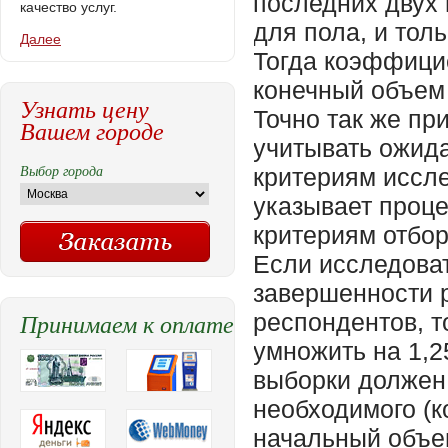
последних двух
качество услуг.
для пола, и тол
Далее
Тогда коэффицие
конечный объем 
Узнать цену
Точно так же пр
Вашем городе
учитывать ожид
Выбор города
критериям иссл
указывает проц
критериям отбо
Если исследова
завершенности 
Принимаем к оплате
респондентов, т
умножить на 1,
выборки должен 
необходимого (к
начальный объе