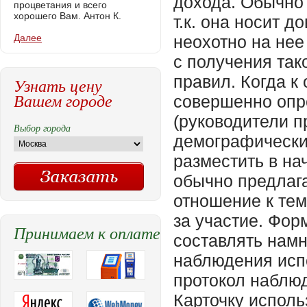
дохода. Обычно 
процветания и всего
хорошего Вам. Антон К.
т.к. она носит 
Далее
неохотно на нее
с получения так
правил. Когда к
Узнать цену
Вашем городе
совершенно опр
(руководители п
Выбор города
демографически
разместить в на
обычно предлаг
отношение к те
за участие. Фор
Принимаем к оплате
составлять намн
наблюдения испо
протокол наблюд
Карточку испол