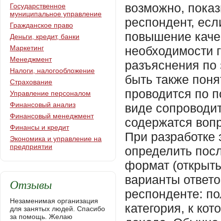
возможно, показ
Государственное
муниципальное управление
респондент, есл
Гражданское право
повышение качес
Деньги, кредит, банки
Маркетинг
необходимости 
Менеджмент
разъяснения по
Налоги, налогообложение
быть также поня
Страхование
проводится по п
Управление персоналом
Финансовый анализ
виде сопроводит
Финансовый менеджмент
содержатся воп
Финансы и кредит
При разработке 
Экономика и управление на
предприятии
определить пос
формат (открыты
варианты ответо
Отзывы
респонденте: по
Незаменимая организация
категория, к ко
для занятых людей. Спасибо
за помощь. Желаю