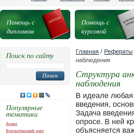
Помощь с
Помощь с
дипломом
курсовой
Главная
/
Рефераты
Поиск по сайту
наблюдения
Структура анк
наблюдения
В идеале любая 
введения, основ
Популярные
Задача введения
тематики
опросе. В ней к
Аудит
объясняется важ
Бухгалтерский учет