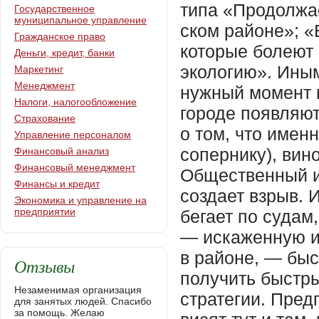
типа «Продолжае
Государственное
муниципальное управление
ском районе»; 
Гражданское право
которые болеют
Деньги, кредит, банки
экологию». Иным
Маркетинг
Менеджмент
нужный момент н
Налоги, налогообложение
городе появляют
Страхование
о том, что имен
Управление персоналом
сопернику), вин
Финансовый анализ
Финансовый менеджмент
Общественный и
Финансы и кредит
создает взрыв. 
Экономика и управление на
предприятии
бегает по судам
— искаженную и
в районе, — бы
Отзывы
получить быстры
Незаменимая организация
стратегии. Пре
для занятых людей. Спасибо
за помощь. Желаю