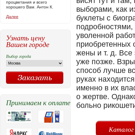
висят тут и там
процветания и всего
хорошего Вам. Антон К.
выборами, как и
буклеты с биог
Далее
подробностями,
уволенной работ
Узнать цену
Вашем городе
приобретенных о
жены и т. д. Все
Выбор города
уже позже. Взры
способ лучше вс
руках находится
именно в их вла
о жертве. Однак
Принимаем к оплате
больно рикошетит
Каталог