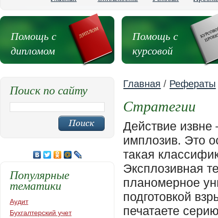
Помощь с
Помощь с
дипломом
курсовой
Главная
/
Рефераты
Поиск по сайту
Стратегии
Действие извне 
имплозив. Это о
такая классифик
Эксплозивная те
Популярные
планомерное ун
тематики
подготовкой вз
Аудит
печатаете серию
Бухгалтерский учет