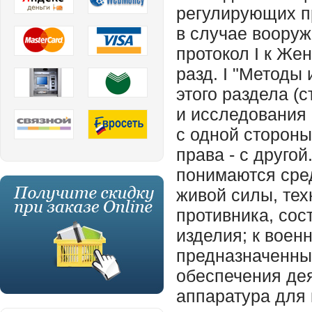
регулирующих п
в случае воору
протокол I к Же
разд. I "Методы
этого раздела (с
и исследования
с одной стороны
права - с друго
понимаются сре
живой силы, тех
противника, сос
изделия; к воен
предназначенные
обеспечения дея
аппаратура для 