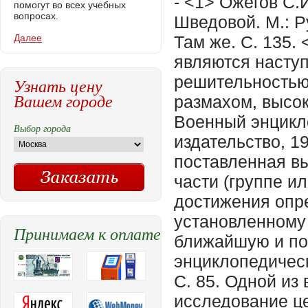
- <1> Ожегов С.
помогут во всех учебных
вопросах.
Шведовой. М.: Р
Далее
Там же. С. 135.
являются наступ
решительностью
Узнать цену
Вашем городе
размахом, высо
Военный энцикл
Выбор города
издательство, 19
поставленная в
части (группе 
достижения опре
установленному 
Принимаем к оплате
ближайшую и по
энциклопедическ
С. 85. Одной из
исследование ц