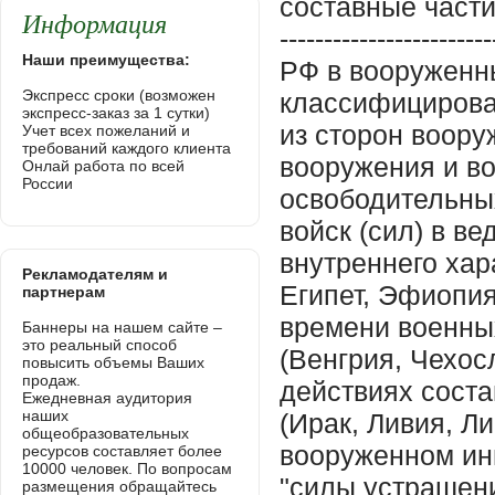
составные части
Информация
-----------------
Наши преимущества:
РФ в вооруженн
Экспресс сроки (возможен
классифицирова
экспресс-заказ за 1 сутки)
из сторон воору
Учет всех пожеланий и
требований каждого клиента
вооружения и во
Онлай работа по всей
России
освободительных
войск (сил) в в
внутреннего хар
Рекламодателям и
Египет, Эфиопия,
партнерам
времени военны
Баннеры на нашем сайте –
это реальный способ
(Венгрия, Чехос
повысить объемы Ваших
продаж.
действиях соста
Ежедневная аудитория
наших
(Ирак, Ливия, Ли
общеобразовательных
вооруженном ин
ресурсов составляет более
10000 человек. По вопросам
"силы устрашения
размещения обращайтесь