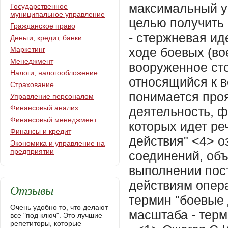
максимальный у
Государственное
муниципальное управление
целью получить 
Гражданское право
- стержневая ид
Деньги, кредит, банки
Маркетинг
ходе боевых (во
Менеджмент
вооруженное сто
Налоги, налогообложение
относящийся к 
Страхование
понимается проя
Управление персоналом
Финансовый анализ
деятельность, ф
Финансовый менеджмент
которых идет ре
Финансы и кредит
действия" <4> о
Экономика и управление на
предприятии
соединений, об
выполнении пос
действиям опер
Отзывы
термин "боевые 
Очень удобно то, что делают
масштаба - термин 
все "под ключ". Это лучшие
репетиторы, которые