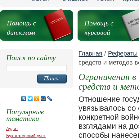
Помощь с
Помощь с
дипломом
курсовой
Главная
/
Рефераты
Поиск по сайту
средств и методов 
Ограничения 
средств и мет
Отношение госу
увязывалось со 
Популярные
конкретной войн
тематики
взглядами на д
Аудит
способы нанесе
Бухгалтерский учет