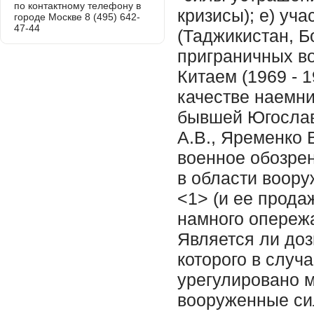
по контактному телефону в
кризисы); е) уч
городе Москве 8 (495) 642-
47-44
(Таджикистан, Бо
приграничных в
Китаем (1969 - 1
качестве наемни
бывшей Югослави
А.В., Яременко 
военное обозрени
в области воору
<1> (и ее прода
намного опереж
Является ли до
которого в случ
урегулировано 
вооруженные си