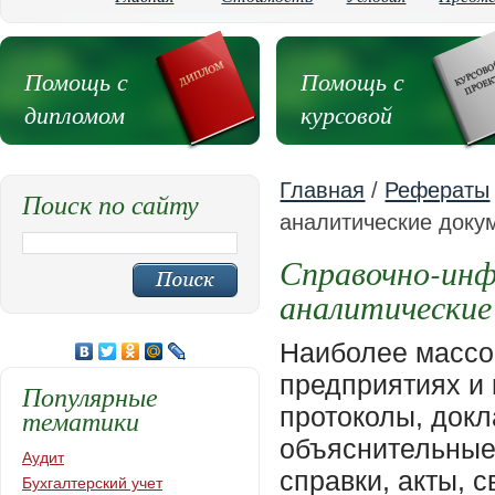
Помощь с
Помощь с
дипломом
курсовой
Главная
/
Рефераты
Поиск по сайту
аналитические доку
Справочно-инф
аналитически
Наиболее массовая группа документов, создаваемых на предприятиях и поступающая в них. К ним относятся протоколы, докладные записки, предложения, объяснительные записки, заявления, представления, справки, акты, сводки, обзоры, списки. Все разновидности переписки: служебные письма, телеграммы, телефонограммы, телексы, факсограммы, электронные сообщения и другие документы. Отличительная особенность этой группы документов: 1. документы наделены вспомогательным характером. Информация этих документов либо побуждает к действию, либо принимается к сведению. 2. многообразие видов не снимает единых требований к установленному порядку оформления организационнораспорядительных документов 3. с целью сокращения трудозатрат на составление специалистами справочноинформационных документов разрабатываются сборники типовых текстов. 4. Для сокращения объемов машинописных работ рекомендуется на часто используемые документы разрабатывать трафареты 5. каждый вид документа имеет только ему присущие особенности и жесткие требования к его оформлению. Как и все организационнораспорядительные документы, справочноинформационные документы подлежат унификации. Протокол документ, фиксирующий ход обсуждения вопросов и принятия решения на собраниях, совещаниях, конференциях и заседаниях коллегиальных органов; это также документ, составленный официальным лицом для удостоверения какоголибо факта (административный протокол, протокол инспектора пожарной охраны). Требования к оформлению протокола: протокол оформляется на общем бланке организации с указанием наименование вида документа – «ПРОТОКОЛ» (Приложение Л), или на листе бумаги. Обязательными реквизитами протокола являются: наименование организации, наименование вида документа, дата и номер протокола, заголовок к тексту, подписи. Датой протокола является дата заседания, а не дата его окончательного оформления. В случае, если заседание продолжалось несколько дней, указывается дата начала и через тире – окончания заседания. Например, 28.06 – 30.06.2001. Номер протокола – это порядковый номер заседания коллегиального органа. Заголовок к тексту протокола содержит указание вида коллегиальной деятельности (совещание, собрание, заседание) и название самого коллегиального органа в родительном падеже. Например, протокол заседания педагогического совета, протокол совещания акционеров. Текст протокола состоит из двух частей: вводной и основной. Вводная часть содержит сведения о председателе, секретаре, присутствующих. Фамилии присутствующих записываются в протокол, если их не более 15, в алфавитном порядке, с указанием места работы и должности, если же присутствующих больше, составляется отдельный список. Завершает вводную часть повестка дня, т. е. перечень четко сформулированных вопросов, которые будут рассматриваться на заседании. Вопросы в повестке дня располагают по степени важности, сложности и в зависимости от предполагаемого времени обсуждения. Наи
Популярные
тематики
Аудит
Бухгалтерский учет