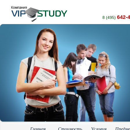
642-
8 (495)
Главная
Стоимость
Условия
Предм