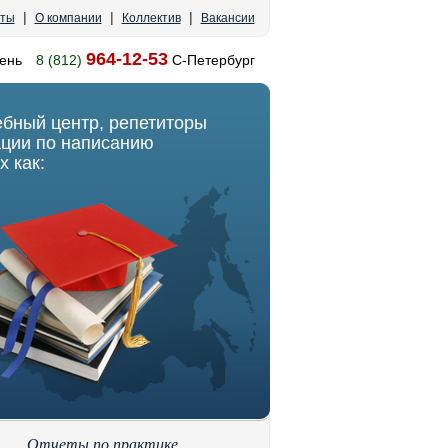
|
|
|
кты
О компании
Коллектив
Вакансии
964-12-53
ень
8 (812)
С-Петербург
ебный центр, репетиторы
ации по написанию
х как:
Отчеты по практике