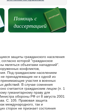
Помощь с
диссертацией
у на военную службу. Гражданин РФ обязан состоять на учете в военном комиссариате по месту жительства, сообщать в 2-недельный срок об изменении семейного положения, места работы, жительства, получении образования. Призыву на военную службу подлежат граждане в возрасте от 18 до 27 лет на основании указов Президента РФ. <1> См.: Закон РФ от 28 марта 1998 г. "О воинской обязанности и военной службе" (п. 1 ст. 9). Полностью запретить участие детей в военных действиях не представляется возможным, поскольку ими движет стремление к приключениям, интерес к опасностям, желание чувствовать себя взрослыми, нужными <1>. Скорее исключением из правил является их добровольное вступление в вооруженные силы по политическим, религиозным или моральным убеждениям. Учитывая особенности восприятия ими окружающего мира, МГП установило, что в международных вооруженных конфликтах дети до 15 лет, даже те из них, кто призван в вооруженные силы, должны считаться гражданскими лицами. Если дети, не достигшие 15-летнего возраста, принимают непосредственное участие в военных действиях и попадают в плен, они продолжают пользоваться особой защитой, предоставляемой МГП. Запрещена вербовка в армию лиц моложе 15 лет, а при вербовке лиц в возрасте от 15 до 18 лет предпочтение должно отдаваться лицам более старшего возраста. В немеждународных вооруженных конфликтах дети, задержанные за участие в них с оружием в руках (независимо от того, включены ли они в состав вооруженных сил), могут быть привлечены к ответственности в соответствии с нормами внутригосударственного законодательства. <1> Дети обычно вступают в вооруженные силы или группировки по различным причинам: желание получить военную профессию, жить в лучших условиях; возможность зарабатывать средства к существованию, когда нет иной возможности выжить; стремление обеспечить себе защиту от грозящих испытаний; стремление добиться более высокого положения в обществе, проявить мужество, прославиться. Семья является естественной и основной ячейкой общества и имеет право на защиту со стороны общества и государства (ст. 16.3 Всеобщей декларации прав человека). Война приобретает огромную значимость с момента, когда она разрушает семейную жизнь и разрывает эмоциональные привязанности внутри семьи. Защищая семью, МГП защищает моральные ценности, религию, культуру и традиции. Эвакуация детей может проводиться только при соблюдении строгих условий, в частности, при наличии согласия родителей или законных опекунов. При этом собирается и фиксируется вся информация о ребенке (в том числе о родственных связях), с тем чтобы сделать возможным его возвращение в семью. Ношение детьми опознавательных медальонов, а также различные способы установления личности детей до 12 лет облегчают эту задачу. В местах задержания или интернирования семья должна содержаться в одном месте и отдельно от других семей. Если дети не содержатся с членами семьи, они должны размещаться отдельно от взрослых. Лица, не достигшие 18 лет, не должны направляться на принудительную работу. В нормах МГП правам инвалидов уделяется гораздо меньшее внимание, чем они того заслуживают. I и II Женевские конвенции 1949 г. и Дополнительные протоколы I и II к ним не содержат в своих текстах указаний на категорию "инвалид". III Конвенция, допуская наличие среди бывших комбатантов инвалидов, предусматривает, что особые условия будут созданы для ухода за инвалидами, в частности слепыми, и для их переобучения в ожидании репатриации (ст. 30). IV Конвенция в положениях общего характера о защите населения от некоторых последствий войны (раздел II) содержит некоторые положения, касающ