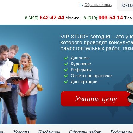
Обратная связь
Конта
642-47-44
993-54-14
8 (495)
Москва
8 (919)
Тюм
VIP STUDY сегодня – это уч
которого проводят консульт
самостоятельных работ, таки
Дипломы
Курсовые
Рефераты
Отчеты по практике
Диссертации
Узнать цену
ть
Условия
Предметы
Образцы работ
Рефераты