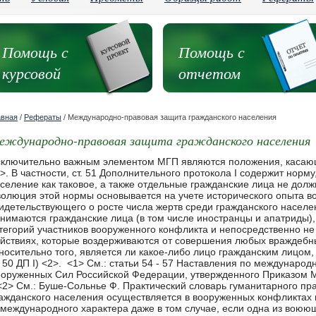
Помощь с
Помощь с
курсовой
отчетом
авная
/
Рефераты
/ Международно-правовая защита гражданского населения
еждународно-правовая защита гражданского населения
также отдельные гражданские лица не должны являться объектами нападений". Эволюция этой нормы основывается на учете исторического опыта вооруженных конфликтов, свидетельствующего о росте числа жертв среди гражданского населения. Под гражданским населением понимаются гражданские лица (в том числе иностранцы и апатриды), не принадлежащие ни к одной из категорий участников вооруженного конфликта и непосредственно не принимающие участия в военных действиях, которые воздерживаются от совершения любых враждебных действий. В случае сомнения относительно того, является ли какое-либо лицо гражданским лицом, оно считается гражданским лицом (п. 1 ст. 50 ДП I) <2>. <1> См.: статьи 54 - 57 Наставления по международному гуманитарному праву для Вооруженных Сил Российской Федерации, утвержденного Приказом Министра обороны РФ от 8 августа 2001 г. <2> См.: Буше-Сольнье Ф. Практический словарь гуманитарного права. С. 105. Правовая защита гражданского населения осуществляется в вооруженных конфликтах как международного, так и немеждународного характера даже в том случае, если одна из воюющих сторон не признает состояния войны. При этом положения МГП касаются всего населения находящихся в конфликте сторон, без какой-либо дискриминации. Они направлены на то, чтобы способствовать смягчению порождаемых войной страданий гражданского населения, особенно детей. К гражданскому населению не должны применяться меры ни физического, ни морального воздействия в целях получения от них или от третьих лиц каких-либо сведений. Запрещается причинять физические страдания гражданскому населению или принимать какие-либо меры, приводящие к его гибели. Это запрещение распространяется не только на убийства, пытки, телесные наказания, увечья, медицинские, научные опыты, но равным образом и на всякое другое грубое насилие со стороны гражданских или военных представителей воюющей стороны. В отношении гражданского населения запрещаются коллективные наказания, использование голода в качестве метода ведения войны, террор, грабеж, взятие заложников. Запрещается под каким бы то ни было предлогом депортация (высылка) гражданского населения с оккупированной территории на любую другую территорию (за исключением временной эвакуации либо интернирования по причинам военного характера). Специальной проблемой в МГП является защита детей в период вооруженных конфликтов (как одной из наиболее уязвимых категорий гражданского населения). Довольно сложно решить вопрос, до какого возраста человек остается ребенком и когда он становится взрослым (как физически, так и по умственному развитию). Конвенция о правах ребенка 1989 г. установила, что таковым "является каждое человеческое существо до достижения 18-летнего возраста, если по закону, применимому к данному ребенку, он не достигает совершеннолетия ранее". Российская Федерация является участницей Конвенции о правах ребенка 1989 г. <1>. В Нью-Йорке 25 мая 2000 г. принят Факультативный протокол к Конвенции о правах ребенка, касающийся участия детей в вооруженных конфликтах, который вступил в силу 12 февраля 2002 г. <1> СССР ратифицировал Конвенцию о правах ребенка (Нью-Йорк, 20 ноября 1989 г.) Постановлением ВС СССР от 13 июня 1990 г. N 1559-1 (Ведомости СНД СССР и ВС СССР. 1990. N 26). В МГП установлено специальное ограничение - 15-летний возраст, до которого дети не могут принимать участие в военных действиях. МГП обеспечивает общую защиту детей как лиц, не принимающих участия в военных действиях. Им предоставляется защита от жестокого обращения со стороны участника вооруженного конфликта, в чьей власти они оказались, на основании IV Женевской конвенции о защите гражданского населения во время войны. Как гражданские лица, они защищены нормами МГП, регламентирующими ведение боевых действий. Эти положения изложены в Дополнительных протоколах и предусматривают необходимость проведения различия между гражданскими лицами и комбатантами, а также запрещают нападение на гражданское население. В немеждународных вооруженных конфликтах они находятся под защитой ст. 3, общей для всех Женевских конвенций. Дети, не принимающие участия в военных действиях, имеют дополнительные права, "пользуются особым уважением, и им обеспечивается защита от любого рода непристойных посягательств. Стороны, находящиеся в конфликте, обеспечивают им защиту и помощь, которые им требуются ввиду их возраста или по любой другой причине" (ст. 77 ДП I). Дети имеют право на гуманное обращение, которое включает уважение к жизни, физическую и психическую неприкосновенность. По отношению к ним запрещаются пытки, принуждение, телесные наказания, коллективные наказания и репрессалии. Нормами МГП, касающимися защиты детей, предусмотрены: 1) защита от последствий военных действий (допуск в санитарные зоны и зоны безопасности, эвакуация из осажденных или окруженных зон); 2) право на заботу и получение помощи (например, получение посылок с медицинскими и санитарными материалами, продуктами питания и носильными вещами); 3) сохранение культурных традиций, системы воспитания детей, сохранение семей; 4) содержание детей в помещениях, отделенных от помещений для взрослых, в случае ареста, задержания или интернирования; 5) не исполняется смертный приговор в отношении лиц, не достигших 18-летнего возраста на момент совершения правонарушения, поскольку такое лицо не способно полностью принять правильное решение, не всегда понимает значение своих поступков и часто действует под влиянием (если не по принуждению) других; 6) освобождение, репатриация и возвращение в места постоянного проживания или размещение в нейтральной стране детей и матерей с малолетними детьми. Особое значение имеет проблема идентификации детей, особенно малолетних. Это единственный способ не допустить того, чтобы тысячи детей остались без присмотра в результате вызванных войной массовых отъездов, бомбежек, разрушений городов, депортации и др. В Конституции РФ (п. 1 ст. 59) закреплено, что защита Отечества является долгом и обязанностью гражданина Российской Федерации. Первоначальная постановка всех граждан мужского пола на воинский учет осуществляется с 1 января по 31 марта в год достижения ими 17 лет <1>. Им выдается удостоверение гражданина, подлежащего призыв