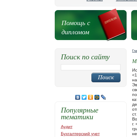
Помощь с
дипломом
Гл
Поиск по сайту
М
Исключительно важным элементом МГП являются положения, касающиеся защиты гражданского населения <1>. В частности, ст. 51 Дополнительного протокола I содержит норму, согласно которой "гражданское население как таковое, а 
Популярные
тематики
Аудит
Бухгалтерский учет