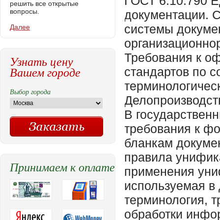
ГОСТ 6.10.790 
решить все открытые
вопросы.
документации. 
системы докуме
Далее
организационно
Требования к оф
Узнать цену
Вашем городе
стандартов по 
терминологичес
Выбор города
Делопроизводст
В государствен
требования к ф
бланкам докумен
правила унифик
Принимаем к оплате
применения уни
используемая в
терминология, т
обработки инфо