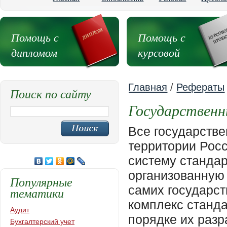
Помощь с
Помощь с
дипломом
курсовой
Главная
/
Рефераты
Поиск по сайту
Государствен
Все государств
территории Рос
систему стандар
организованную
Популярные
самих государст
тематики
комплекс станда
Аудит
порядке их разр
Бухгалтерский учет