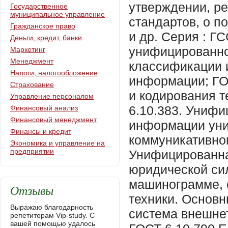
утверждении, ре
Государственное
муниципальное управление
стандартов, о п
Гражданское право
и др. Серия : Г
Деньги, кредит, банки
унифицированно
Маркетинг
Менеджмент
классификации 
Налоги, налогообложение
информации; ГО
Страхование
и кодирования 
Управление персоналом
6.10.383. Униф
Финансовый анализ
Финансовый менеджмент
информации уни
Финансы и кредит
коммуникативно
Экономика и управление на
предприятии
Унифицированна
юридической си
машинограмме, 
Отзывы
техники. Основн
Выражаю благодарность
система внешне
репетиторам Vip-study. С
вашей помощью удалось