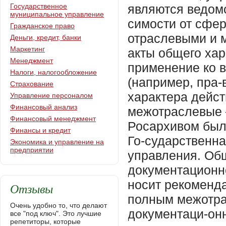
Государственное
являются ведом
муниципальное управление
симости от сфе
Гражданское право
отраслевыми и 
Деньги, кредит, банки
Маркетинг
акты общего хар
Менеджмент
применение ко 
Налоги, налогообложение
(например, пра-
Страхование
характера дейст
Управление персоналом
Финансовый анализ
межотраслевые –
Финансовый менеджмент
Росархивом был
Финансы и кредит
Го-сударственн
Экономика и управление на
предприятии
управления. Об
документационно
носит рекоменда
Отзывы
полным межотра
Очень удобно то, что делают
документаци-онн
все "под ключ". Это лучшие
репетиторы, которые