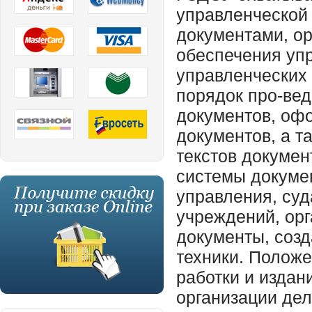
управленческой 
документами, о
обеспечения уп
управленческих
порядок про-ве
документов, оф
документов, а т
текстов докумен
системы докумен
управления, суд
учреждений, орг
документы, соз
техники. Положе
работки и издан
организации де