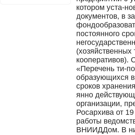
котором уста-н
документов, в з
фондообразоват
постоянного сро
негосударствен
(хозяйственных
кооперативов). 
«Перечень ти-п
образующихся в 
сроков хранения
янно действующ
организации, пр
Росархива от 19
работы ведомств
ВНИИДДом. В ни