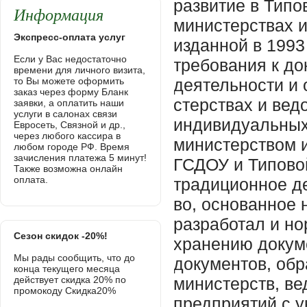
развитие в Типо
Информация
министерствах 
Экспресс-оплата услуг
изданной в 1993
Если у Вас недостаточно
требования к д
времени для личного визита,
то Вы можете оформить
деятельности и 
заказ через форму Бланк
стерствах и вед
заявки, а оплатить наши
услуги в салонах связи
индивидуальных
Евросеть, Связной и др.,
через любого кассира в
министерством 
любом городе РФ. Время
зачисления платежа 5 минут!
ГСДОУ и Типовой
Также возможна онлайн
оплата.
традиционное де
во, основанное 
разработал и н
Сезон скидок -20%!
хранению докум
Мы рады сообщить, что до
документов, обр
конца текущего месяца
действует скидка 20% по
министерств, ве
промокоду Скидка20%
предприятий с у