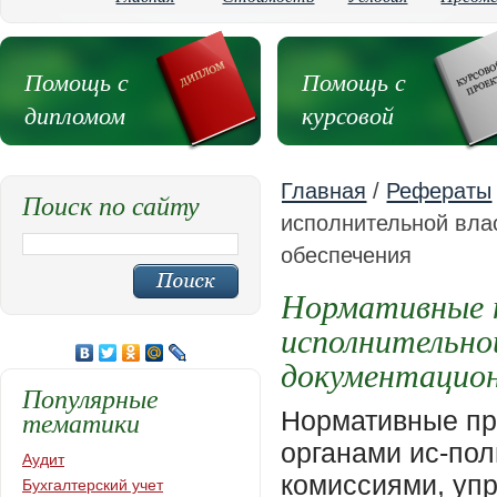
Помощь с
Помощь с
дипломом
курсовой
Главная
/
Рефераты
Поиск по сайту
исполнительной вла
обеспечения
Нормативные п
исполнительно
документацион
Популярные
тематики
Нормативные пр
органами ис-пол
Аудит
комиссиями, упр
Бухгалтерский учет