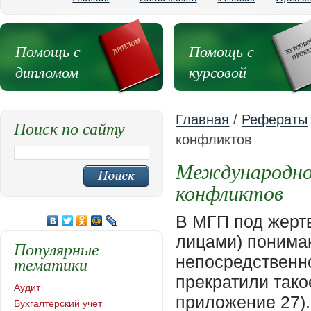
Помощь с
Помощь с
дипломом
курсовой
Главная
/
Рефераты
Поиск по сайту
конфликтов
Международно
конфликтов
В МГП под жертвами войны (или покровительствуемыми лицами) понимаются лица, которые не принимают непосредственного участия в военных действиях или прекратили такое участие с определенного момента (см. приложение 27). В условиях международных вооруженных конфликтов МГП предусматривает 14 категорий таких лиц (к четырем первым относятся комбатанты, к остальным десяти - гражданское население) <1>. К ним относятся: -------------------------------- <1> См.: Буше-Сольнье Ф. Практический словарь гуманитарного права / Пер. с фр. Е. Кирпичниковой. М.: МИК, 2004. С. 342 - 344. 1) раненые и больные в действующих армиях (I и II Женевские конвенции, ст. ст. 8 - 20 ДП I); 2) лица, потерпевшие кораблекрушение, из состава вооруженных сил на море (II Женевская конвенция); 3) военнопленные (III Женевская конвенция, ст. 4 ЖК I, ст. ст. 43 - 47 ДП I); 4) медицинский и духовный персонал, принадлежащий вооруженным силам (ст. ст. 24, 25 ЖК I, ст. ст. 36, 37 ЖК II); 5) раненые и больные из числа гражданских лиц (ст. ст. 3, 16 - 23 ЖК IV, ст. ст. 10 - 16 ДП I), в том числе роженицы, новорожденные и другие лица, которые могут нуждаться в неотложной медицинской помощи и уходе, такие как немощные и беременные женщины (п. "а" ст. 8 ДП I); 6) гражданский медицинский и духовный персонал (ст. 20 ЖК IV, ст. 15 ДП I); 7) парламентеры; 8) персонал организаций гражданской обороны (ст. 62 ДП I); 9) персонал, участвующий в операциях по оказанию помощи (ст. 71 ДП I); 10) гражданское население и гражданские лица (IV Женевская конвенция), в частности: а) гражданское население в целом - оно не может быть объектом нападений, должно иметь возможность получать необходимую помощь (ст. ст. 48 - 76, 68 - 71 ДП I); б) гражданские лица, попавшие во власть противной стороны по причине военного конфликта или оккупации территории (ст. ст. 4, 27 - 141 ЖК IV) <1>; -------------------------------- <1> Граждане какого-либо нейтрального государства, находящиеся на территории одного из воюющих государств, и граждане какого-либо союзника воюющего государства не будут рассматриваться в качестве покровительствуемых лиц до тех пор, пока государство, гражданами которого они являются, имеет нормальное дипломатическое представительство при государстве, во власти которого они находятся (ст. 4 ЖК IV). 11) лица, лишенные свободы, задержанные или интернированные (ст. ст. 41, 42, 79 - 135 ЖК IV, ст. 75 ДП I); 12) население оккупированных территорий (ст. ст. 47 - 78 ЖК IV, ст. ст. 63, 69 ДП I); 13) женщины и дети (ст. ст. 76 - 78 ДП I); 14) иностранцы, беженцы и апатриды на территории одной из сторон в конфликте (ст. ст. 35 - 46 ЖК IV, ст. 73 ДП I). В условиях внутригосударственного вооруженного конфликта МГП предусматривает пять категорий покровительствуемых лиц: 1) все люди без исключения, которым предоставляются основные гарантии (ст. 3, общая для ЖК, ст. 4 ДП II); 2) гражданское население и объекты, необходимые для его выживания (ст. 
Популярные
тематики
Аудит
Бухгалтерский учет