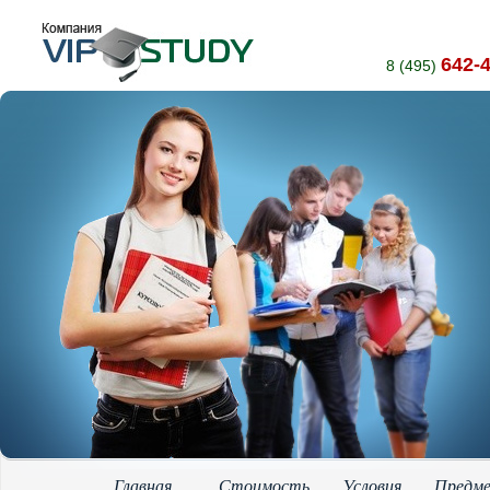
642-
8 (495)
Главная
Стоимость
Условия
Предм