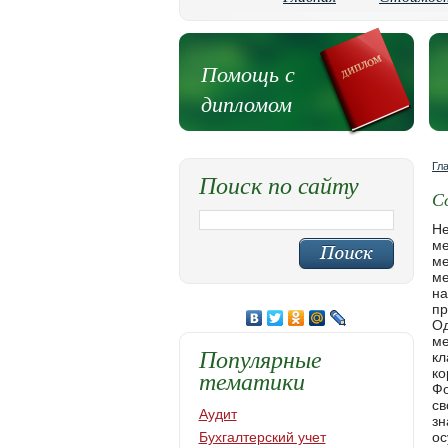
Помощь с
дипломом
Гл
Поиск по сайту
С
Неотъемлемой частью системы международного (публичного) права являются отрасли и институты. Отрасль международного права - совокупность юридических норм, регулирующих отношения субъектов международного права в определенн
Популярные
тематики
Аудит
Бухгалтерский учет