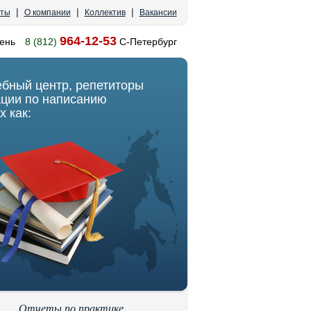
|
|
|
кты
О компании
Коллектив
Вакансии
964-12-53
ень
8 (812)
С-Петербург
ебный центр, репетиторы
ации по написанию
х как:
Отчеты по практике