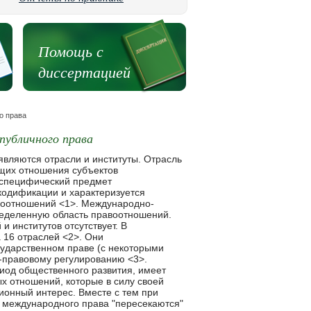
Помощь с
диссертацией
о права
публичного права
раву, применимому к вооруженным конфликтам на море (Сан-Ремо, 12 июня 1994 г.). Международное экологическое право - совокупность принципов и норм международного права, регулирующих отношения его субъектов в области охраны окружающей среды и рационального использования ее ресурсов. Безусловно, окружающей среде большой ущерб приносят вооруженные конфликты. Поскольку национальные части окружающей среды образуют единую глобальную систему, постольку защита ее должна стать одной из главных целей международного сотрудничества и составным элементом концепции международной безопасности <1>. В Консультативном заключении о законности применения или угрозы применения ядерного оружия от 8 июля 1996 г. (п. п. 29 - 33) Международный суд признал, что право прав человека и право защиты окружающей среды применяются или по крайней мере должны приниматься во внимание при выполнении права вооруженных конфликтов. <1> Так, Конвенция о запрещении военного или любого иного враждебного использования средств воздействия на природную среду от 10 декабря 1976 г. запретила геофизическую войну (термин, обозначающий преднамеренное управление природными процессами, которое может вызвать ураганы, цунами, землетрясения и выпадение осадков в виде дождя или снега). Конвенция запрещает не оружие, а способы манипулирования природными процессами. Сегодня мы можем констатировать, что в середине XX - начале XXI в. принят обширный комплекс международных документов, которые содержат систему принципов и норм, касающихся прав человека. Международные акты в сфере прав человека, по мнению В.А. Карташкина <1>, делятся на три группы: 1) документы, которые содержат принципы и нормы, касающиеся прав человека в основном в условиях мира <2> и которые в своей совокупности образуют отрасль международного права "право прав человека"; 2) конвенции о защите прав человека в условиях вооруженных конфликтов <3>, которые в своей совокупности образуют отрасль международного права "международное гуманитарное право"; 3) международные документы, регламентирующие ответственность за преступное нарушение прав человека как в мирное время, так и в период вооруженных конфликтов <4> и которые в своей совокупности образуют отрасль международного права "международное уголовное право". <1> См.: Карташкин В.А. Права человека в международном и внутригосударственном праве. М., 1995. С. 56; Международное право: Учеб. / Отв. ред. В.И. Кузнецов, Б.Р. Тузмухамедов. 2-е изд., перераб. и доп. М.: Норма, 2007. С. 319, 320. <2> К ним относятся Всеобщая декларация прав человека 1948 г., международные пакты о правах человека 1966 г. и др. <3> К ним относятся положения Гаагских конвенций 1899 - 1907 гг., Женевские конвенции о защите жертв войны 1949 г. и Дополнительные протоколы к ним, принятые в 1977 г., и др. <4> К ним относятся Нюрнбергский устав 1945 г. и приговоры Международных военных трибуналов в Нюрнберге и Токио, Конвенция о предупреждении преступления геноцида и наказании за него 1948 г., Конвенция о неприменимости срока давности к военным преступлениям и преступлениям против человечества 1968 г., Конвенция о пресечении апартеида и наказания за него 1973 г., Римский Статут международного уголовного суда 1998 г. и др. В целом, не возражая против подобной классификации, важно учитывать специфику каждой из отмеченных отраслей. Международное гуманитарное право можно рассматривать как следствие нарушения норм других отраслей, действующих в мирное время. МГП регулирует отношения между сторонами в вооруженном конфликте (государство - государство, государство - повстанцы); его применение рассчитано на период вооруженных конфликто