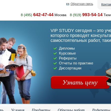
Обратная связь
Конта
642-47-44
993-54-14
8 (495)
Москва
8 (919)
Тюм
VIP STUDY сегодня – это уч
которого проводят консульт
самостоятельных работ, таки
Дипломы
Курсовые
Рефераты
Отчеты по практике
Диссертации
Узнать цену
ть
Условия
Предметы
Образцы работ
Рефераты