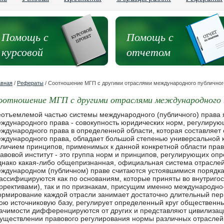
Помощь с
Помощь с
курсовой
отчетом
авная
/
Рефераты
/ Соотношение МГП с другими отраслями международного публичног
оотношение МГП с другими отраслями международного 
ой области, которая составляет специфический предмет международного права, обладает большой степенью универсальной кодификации и характеризуется наличием принципов, применимых к данной конкретной области правоотношений <1>. Международно-правовой институт - это группа норм и принципов, регулирующих определенную область правоотношений. Однако какая-либо общепризнанная, официальная система отраслей и институтов отсутствует. В международном (публичном) праве считаются устоявшимися порядка 16 отраслей <2>. Они классифицируются как по основаниям, которые приняты во внутригосударственном праве (с некоторыми коррективами), так и по признакам, присущим именно международно-правовому регулированию <3>. Формирование каждой отрасли занимает достаточно длительный период общественного развития, имеет свою источниковую базу, регулирует определенный круг общественных отношений, которые в силу своей значимости дифференцируются от других и представляют цивилизационный интерес. Вместе с тем при осуществлении правового регулирования нормы различных отраслей международного права "пересекаются" <4>. "Взаимопроникновение" отраслей международного права, по мнению С.В. Черниченко, объясняет объединение определенных норм международного права, принадлежащих к различным отраслям, в качестве предмета исследования <5>. В таком контексте речь идет о соотношении норм МГП с нормами других отраслей международного публичного права, их взаимодополняемости в условиях действия в различных ситуациях. Субъектами всех отраслей международного права являются: первичными - государства, народы и нации, борющиеся за самоопределение; производными - международные межправительственные организации; участниками отдельных видов международно-правовых отношений - правительство в изгнании (эмиграции), восставшая нация и воюющая нация (см. Приложение 6). <1> См.: Международное право: Учеб. / Отв. ред. Ю.М. Колосов, Э.С. Кривчикова. 2-е изд., перераб. и доп. М.: Междунар. отношения, Юрайт-Издат, 2007. С. 27. <2> Кафедра международного права МГЮА считает устоявшимися 20 отраслей международного права. См.: Ануфриева Л.П., Бекяшев Д.К., Бекяшев К.А. и др. Международное публичное право: Учеб. / Отв. ред. К.А. Бекяшев. 4-е изд., перераб. и доп. М.: ТК Велби, Проспект, 2007. С. 17. <3> См.: Международное право: Учеб. / Отв. ред. В.И. Кузнецов, Б.Р. Тузмухамедов. 2-е изд., перераб. и доп. М.: Норма, 2007. С. 64. <4> Аргументом в пользу этого является прямое указание, содержащееся в ст. 11 Конвенции о правах инвалидов 2006 г., о том, что государства-участники принимают в соответствии со своими обязательствами по международному праву, включая международное гуманитарное право и международное право прав человека, все необходимые меры для обеспечения защиты и безопасности инвалидов в ситуациях риска, включая вооруженные конфликты, чрезвычайные гуманитарные ситуации и стихийные бедствия. <5> См.: Международное право: Учеб. 3-е изд., перераб. и доп. М.: ТК Велби, Проспект, 2008. С. 33. Нормы МГП чаще всего соотносятся с нормами права международной безопасности, международным морским, воздушным, космическим правом, международным экологическим правом, международным уголовным правом, правом прав человека и др. Но умозрительный научный характер дифференциации отраслей международного права как сфер правовых знаний (конструкций) теряет значение, когда речь идет о правоприменении. Именно в этом проявляется комплексный характер международно-правовой системы, взаимосвязь и взаимозависимость отраслей, институтов и норм, взаимно обусловливающих и взаимодополняющих друг друга. Право международной безопасности - отрасль международного права, представляющая собой систему принципов и норм, регулирующих военно-политические отношения государств в целях обеспечения мира и международной безопасности <1> в различных областях (военной, политической, экономической, финансовой, гуманитарной, экологической и др.) <2>. Составными частями этой отрасли являются всеобщая безопасность, региональная безопасность, разоружение и меры доверия. Средства обеспечения международной безопасности подразделяются на три группы: 1) средства укрепления мира (разоружение, меры доверия, создание безъядерных зон); 2) средства поддержания мира (мирные средства разрешения конфликтов, операции по поддержанию мира); 3) средства восстановления мира (принудительные действия ООН). <1> См.: Ануфриева Л.П., Бекяшев Д.К., Бекяшев К.А. и др. Международное публичное право: Учеб. / Отв. ред. К.А. Бекяшев. 4-е изд., перераб. и доп. М.: ТК Велби, Проспект, 2007. С. 17. <2> См.: Международное право: Учеб. / Отв. ред. Ю.М. Колосов, Э.С. Кривчикова. 2-е изд., перераб. и доп. М.: Междунар. отношения, Юрайт-Издат, 2007. С. 404. Определения ряда отраслей международного права имеют схожие формулировки (совокупность юридических принципов и норм, устанавливающих правовой режим пространств и регулирующих отношения между государствами по поводу их использования) и отличаются лишь объектом регулирования. Таковы международное морское право <1>, международное воздушное право <2> и международное космическое право <3>. Важность этих отраслей продиктована тем, что они определяют территориальные разграничения, а в ряде случаев и изъятия из ТВД. Однако определение правил ведения боевых действий на море <4> и воздухе было выработано в рамках прогрессивного развития МГП. <1> Международное морское право - это совокупность юридических принципов и норм, устанавливающих правовой режим отдельных морских пространств, их дна и ресурсов и регулирующих отношения между субъектами международного права по поводу их использования. <2> Международное воздушное право - это совокупность юридических принципов и норм, устанавливающих режим воздушного пространства и регулирующих отношения между субъектами международного права по поводу использования этого пространства. <3> Международное космическое право - совокупность юридических принципов и норм, определяющих правовой режим космического пространства, включая небесные тела, и регулирующих отношения между субъектами международного права по поводу осуществления ими космической деятельности (использованию космоса). <4> См., например: Руководство Сан-Ремо по международному п