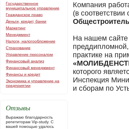
Компания работ
Государственное
муниципальное управление
(в соответствии
Гражданское право
Общестроитель
Деньги, кредит, банки
Маркетинг
Менеджмент
На нашем сайте 
Налоги, налогообложение
преддипломной,
Страхование
практике на пр
Управление персоналом
Финансовый анализ
«МОЛИБДЕНСТ
Финансовый менеджмент
которого являет
Финансы и кредит
Инспекция Мини
Экономика и управление на
предприятии
и сборам по Уст
Отзывы
Выражаю благодарность
репетиторам Vip-study. С
вашей помощью удалось