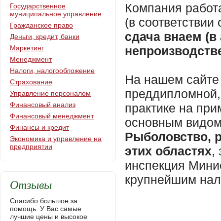
Компания работ
Государственное
муниципальное управление
(в соответстви
Гражданское право
сдача внаем (в
Деньги, кредит, банки
Маркетинг
непроизводств
Менеджмент
Налоги, налогообложение
На нашем сайте 
Страхование
преддипломной,
Управление персоналом
Финансовый анализ
практике на пр
Финансовый менеджмент
основным видом
Финансы и кредит
Рыболовство, р
Экономика и управление на
предприятии
этих областях
,
инспекция Мини
крупнейшим нал
Отзывы
Спасибо большое за
помощь. У Вас самые
лучшие цены и высокое