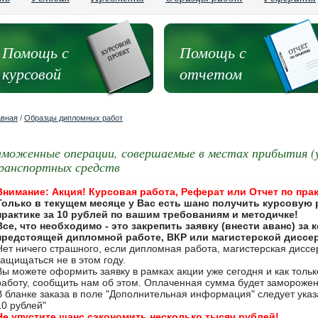
Помощь с
Помощь с
курсовой
отчетом
авная
/
Образцы дипломных работ
аможенные операции, совершаемые в местах прибытия (
ранспортных средств
Внимание: Акция! Курсовая работа, Реферат или Отчет по прак
Только в текущем месяце у Вас есть шанс получить курсовую 
практике за 10 рублей по вашим требованиям и методичке!
Все, что необходимо - это закрепить заявку (внести аванс) за
предстоящей дипломной работе, ВКР или магистерской диссе
Нет ничего страшного, если дипломная работа, магистерская дисс
защищаться не в этом году.
Вы можете оформить заявку в рамках акции уже сегодня и как толь
работу, сообщить нам об этом. Оплаченная сумма будет замороже
В бланке заказа в поле "Дополнительная информация" следует указа
10 рублей"
Не упустите шанс сэкономить несколько тысяч рублей!