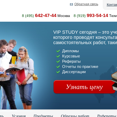
Обратная связь
Конта
642-47-44
993-54-14
8 (495)
Москва
8 (919)
Тюм
VIP STUDY сегодня – это уч
которого проводят консульт
самостоятельных работ, таки
Дипломы
Курсовые
Рефераты
Отчеты по практике
Диссертации
Узнать цену
ть
Условия
Предметы
Образцы работ
Рефераты