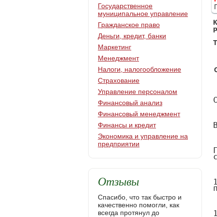
Государственное
муниципальное управление
Гражданское право
Деньги, кредит, банки
Т
Маркетинг
Менеджмент
Налоги, налогообложение
Страхование
Управление персоналом
Содержание



Введение



Глава 1. Теоретические основы проведения таможенных операций, совершаемых в местах прибытия (убытия) товаров и транспортных средств



1.1 Сущность и понятия таможенных операций, совершаемых в местах прибытия (убытия) товаров и транспортных средств



1.2 Российское таможенное законодательство о проведения таможенных операций, совершаемых в местах прибытия (убытия) товаров и транспортных средств



1.3.Таможенный кодекс Таможенного союза о проведения таможенных операций, совершаемых в местах прибытия (убытия) товаров и транспортных средств



1.4. Международное таможенное законодательство о проведения таможенных операций, совершаемых в местах прибытия (убытия) товаров и транспортных средств



Глава 2. Анализ проведения таможенных операций, совершаемых в местах пр
Финансовый анализ
Финансовый менеджмент
Финансы и кредит
Экономика и управление на
предприятии
Отзывы
Спасибо, что так быстро и
качественно помогли, как
всегда протянул до