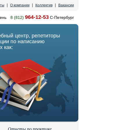
|
|
|
кты
О компании
Коллектив
Вакансии
964-12-53
ень
8 (812)
С-Петербург
ебный центр, репетиторы
ации по написанию
х как:
Отчеты по практике