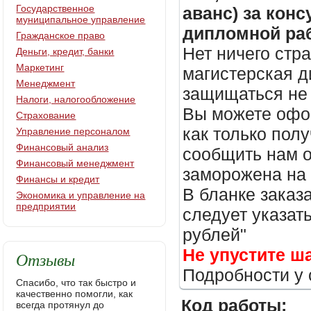
Государственное
аванс) за кон
муниципальное управление
дипломной раб
Гражданское право
Нет ничего стр
Деньги, кредит, банки
Маркетинг
магистерская д
Менеджмент
защищаться не 
Налоги, налогообложение
Вы можете офор
Страхование
как только пол
Управление персоналом
Финансовый анализ
сообщить нам о
Финансовый менеджмент
заморожена на
Финансы и кредит
В бланке заказ
Экономика и управление на
предприятии
следует указать
рублей"
Не упустите ш
Отзывы
Подробности у 
Спасибо, что так быстро и
качественно помогли, как
Код работы:
всегда протянул до