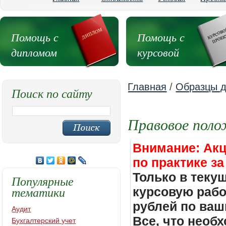
Помощь с
Помощь с
дипломом
курсовой
Главная
/
Образцы д
Поиск по сайту
Правовое поло
Внимание: Акц
по практике за
Только в теку
Популярные
тематики
курсовую работ
рублей по ваш
Аудит
Все, что необх
Бухгалтерский учет