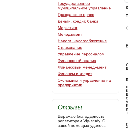
Государственное
муниципальное управление
Гражданское право
Т
Деньги, кредит, банки
Маркетинг
Менеджмент
Налоги, налогообложение
ВВЕДЕНИЕ



     Каждое предприятие независимо от организационно-правовых форм собственности должно располагать экономическими ресурсами – капиталом для осуществления своей финансово-хозяйственной деятельности.

     В начале деятельности организация формирует собственный капитал, в дальнейшем она должна постоянно следить за его достаточностью,

принимать меры для поддержания и наращивания его величины. Собственный капитал является важным показателем деятельности предприятия, демонстрируя, что у предприятия есть соответствующие гарантии. Это очень важно для инвесторов, а также для партнёров, работников и других участников деятельности организации. В настоящее время многие крупнейшие фирмы мира публикуют свою финансовую отчётность (в том числе и о движении капитала) в печати с использованием информационных технологий.

     Развитие рыночных отношений в обществе привело к появлению целого ряда новых экономических объектов учета и анализа. Одним из них является капитал организации и, в ч
Страхование
Управление персоналом
Финансовый анализ
Финансовый менеджмент
Финансы и кредит
Экономика и управление на
предприятии
Отзывы
Выражаю благодарность
репетиторам Vip-study. С
вашей помощью удалось