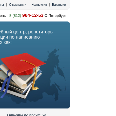
|
|
|
кты
О компании
Коллектив
Вакансии
964-12-53
ень
8 (812)
С-Петербург
ебный центр, репетиторы
ации по написанию
х как:
Отчеты по практике