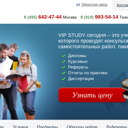
Обратная связь
Конта
642-47-44
993-54-14
8 (495)
Москва
8 (919)
Тюм
VIP STUDY сегодня – это уч
которого проводят консульт
самостоятельных работ, таки
Дипломы
Курсовые
Рефераты
Отчеты по практике
Диссертации
Узнать цену
ть
Условия
Предметы
Образцы работ
Рефераты