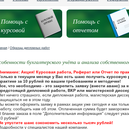
Помощь с
Помощь с
курсовой
отчетом
авная
/
Образцы дипломных работ
собенности бухгалтерского учёта и анализа собственног
Внимание: Акция! Курсовая работа, Реферат или Отчет по прак
Только в текущем месяце у Вас есть шанс получить курсовую 
практике за 10 рублей по вашим требованиям и методичке!
Все, что необходимо - это закрепить заявку (внести аванс) за
предстоящей дипломной работе, ВКР или магистерской диссе
Нет ничего страшного, если дипломная работа, магистерская дисс
защищаться не в этом году.
Вы можете оформить заявку в рамках акции уже сегодня и как толь
работу, сообщить нам об этом. Оплаченная сумма будет замороже
В бланке заказа в поле "Дополнительная информация" следует указа
10 рублей"
Не упустите шанс сэкономить несколько тысяч рублей!
Подробности у специалистов нашей компании.