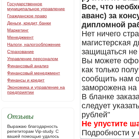
Государственное
Все, что необх
муниципальное управление
аванс) за кон
Гражданское право
дипломной раб
Деньги, кредит, банки
Маркетинг
Нет ничего стр
Менеджмент
магистерская д
Налоги, налогообложение
защищаться не 
Страхование
Управление персоналом
Вы можете офор
Финансовый анализ
как только пол
Финансовый менеджмент
сообщить нам о
Финансы и кредит
заморожена на
Экономика и управление на
предприятии
В бланке заказ
следует указать
рублей"
Отзывы
Не упустите ш
Выражаю благодарность
Подробности у 
репетиторам Vip-study. С
вашей помощью удалось