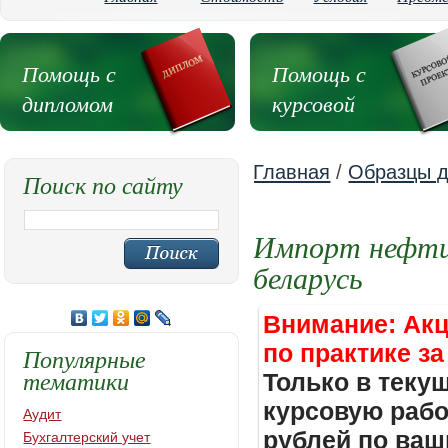
Помощь с
Помощь с
дипломом
курсовой
Главная
/
Образцы д
Поиск по сайту
Импорт нефти 
беларусь
Внимание: Акц
по практике за
Популярные
тематики
Только в теку
курсовую работ
Аудит
рублей по ваш
Бухгалтерский учет