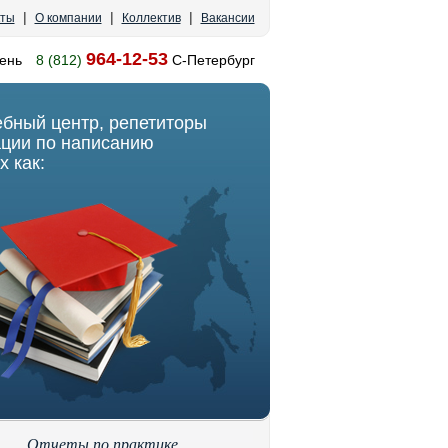
|
|
|
кты
О компании
Коллектив
Вакансии
964-12-53
ень
8 (812)
С-Петербург
ебный центр, репетиторы
ации по написанию
х как:
Отчеты по практике