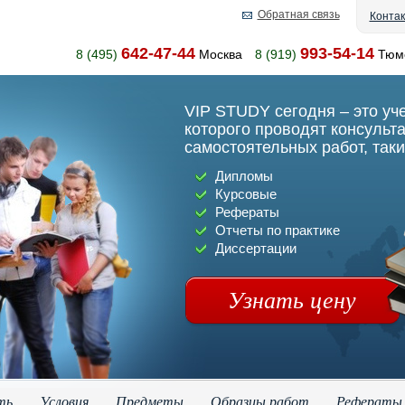
Обратная связь
Конта
642-47-44
993-54-14
8 (495)
Москва
8 (919)
Тюм
VIP STUDY сегодня – это уч
которого проводят консульт
самостоятельных работ, таки
Дипломы
Курсовые
Рефераты
Отчеты по практике
Диссертации
Узнать цену
ть
Условия
Предметы
Образцы работ
Рефераты