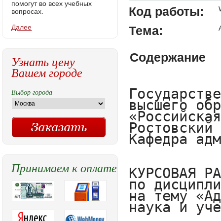
помогут во всех учебных
Код работы:
вопросах.
Далее
Тема:
Содержание
Узнать цену
Вашем городе
Государственное казенное образовательное учреждение
высшего образования
«Российская таможенная академия»
Ростовский филиал
Кафедра административного и таможенного права


КУРСОВАЯ РАБОТА
по дисциплине «Административное право»
на тему «Административное право как отрасль права, наука и учебная дисциплина»


                                                      Выполнил: Ю.Е. Андреева, студент 2-го
                                                      курса очной формы обучения
                                                      юридического факультета, группа ЮБ01/1401
                                                      Подпись _____________________
          
                                                      Научный руководитель: Э.В. Дригола,
                                                      канд. юрид. наук, доцент
                                                      Подпись _____________________
          


Ростов-на-Дону
2016
     
Содержание

Введение……………………………………………………………………………...3
Глава 1.	Административное право как отрасль права…………………………5
1.1.	 Предмет и метод административного права………………………………..5
1.2.	Соотношение административного права с другими отраслями права………………………………………………………………………….……….9
Глава 2.	Административное право как наука……………………………...….12
2.1.	 Понятие и предмет науки административного права……………….……12
2.2.	Развитие науки административного права…………………………….…..14
2.3.	 Актуальные проблемы науки административного права………………..19
Глава 3.	Административное право как учебная дисциплина………….…….23
3.1.	 Предмет и задачи учебной дисциплины……………………….….………23
3.2.	 Система учебной дисциплины…………………………………….……….25
Заключение…………………………………………………………………….……30
Список использованной литературы………………………………..……….……33

ВВЕДЕНИЕ

     Административное право является одной из наиболее объемных по своему содержанию отраслей права, поскольку регулирует вопросы организации и деятельности разветвленного аппарата управления, а именно всех звеньев системы органов исполнительной власти и «управленческий разрез» основных сфер экономического и социального развития.
     Административное право - это самосто
Выбор города
Принимаем к оплате