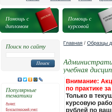
Помощь с
Помощь с
дипломом
курсовой
Главная
/
Образцы д
Поиск по сайту
Административ
учебная дисци
Внимание: Акц
по практике за
Популярные
тематики
Только в теку
курсовую работ
Аудит
рублей по ваш
Бухгалтерский учет