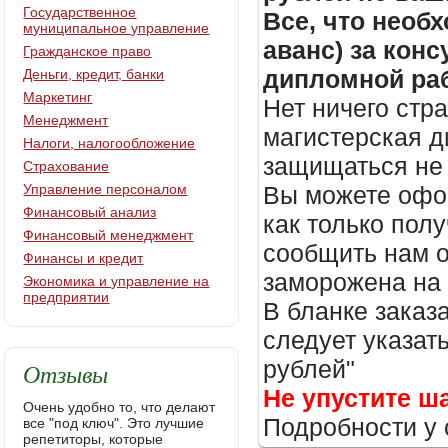
Государственное
Все, что необх
муниципальное управление
аванс) за кон
Гражданское право
дипломной раб
Деньги, кредит, банки
Маркетинг
Нет ничего стр
Менеджмент
магистерская д
Налоги, налогообложение
защищаться не 
Страхование
Управление персоналом
Вы можете офор
Финансовый анализ
как только пол
Финансовый менеджмент
сообщить нам о
Финансы и кредит
заморожена на
Экономика и управление на
предприятии
В бланке заказ
следует указать
рублей"
Отзывы
Не упустите ш
Очень удобно то, что делают
Подробности у 
все "под ключ". Это лучшие
репетиторы, которые