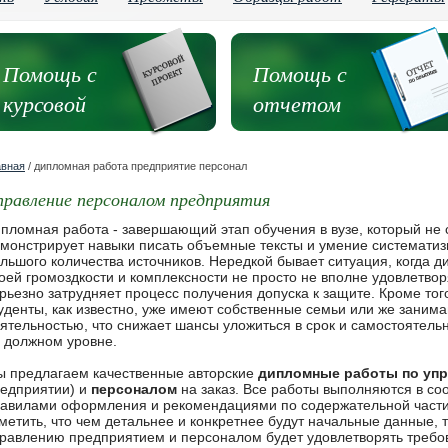
Помощь с
Помощь с
курсовой
отчетом
авная
/ дипломная работа предприятие персонал
правление персоналом предприятия
пломная работа - завершающий этап обучения в вузе, который не 
монстрирует навыки писать объемные тексты и умение системати
льшого количества источников. Нередкой бывает ситуация, когда 
оей громоздкости и комплексности не просто не вполне удовлетво
рьезно затрудняет процесс получения допуска к защите. Кроме тог
уденты, как известно, уже имеют собственные семьи или же зани
ятельностью, что снижает шансы уложиться в срок и самостоятел
 должном уровне.
 предлагаем качественные авторские
дипломные работы по уп
едприятии) и
персоналом
на заказ. Все работы выполняются в со
авилами оформления и рекомендациями по содержательной части
метить, что чем детальнее и конкретнее будут начальные данные,
равлению предприятием и персоналом будет удовлетворять требов