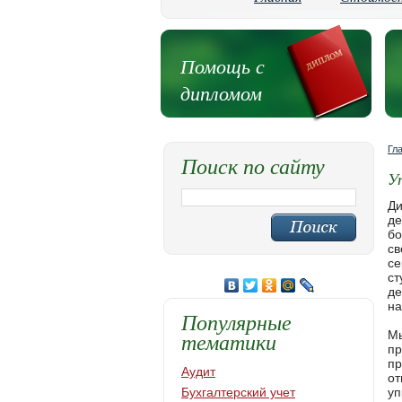
Помощь с
дипломом
Гл
Поиск по сайту
У
Ди
де
бо
св
се
ст
де
на
Популярные
тематики
Мы
пр
пр
Аудит
от
Бухгалтерский учет
уп