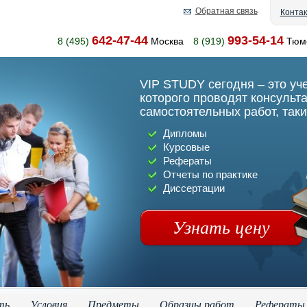
Обратная связь
Конта
642-47-44
993-54-14
8 (495)
Москва
8 (919)
Тюм
VIP STUDY сегодня – это уч
которого проводят консульт
самостоятельных работ, таки
Дипломы
Курсовые
Рефераты
Отчеты по практике
Диссертации
Узнать цену
ть
Условия
Предметы
Образцы работ
Рефераты