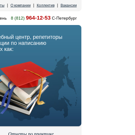
|
|
|
кты
О компании
Коллектив
Вакансии
964-12-53
ень
8 (812)
С-Петербург
ебный центр, репетиторы
ации по написанию
х как:
Отчеты по практике