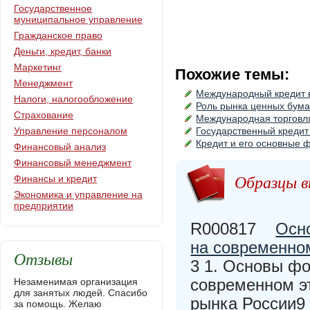
Государственное
муниципальное управление
Гражданское право
Деньги, кредит, банки
Маркетинг
Похожие темы:
Менеджмент
Международный кредит 
Налоги, налогообложение
Роль рынка ценных бума
Страхование
Международная торговл
Управление персоналом
Государственный кредит
Кредит и его основные 
Финансовый анализ
Финансовый менеджмент
Образцы в
Финансы и кредит
Экономика и управление на
предприятии
R000817
Осн
на современно
Отзывы
3 1. Основы ф
современном эт
Незаменимая организация
для занятых людей. Спасибо
рынка России9 
за помощь. Желаю