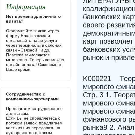
ЛИТЕРАТУРЫ 63
Информация
квалификацион
банковских ка
Нет времени для личного
визита?
своего развити
Оформляйте заявки через
демократичным
форму Бланк заказа и
карт позволяет
оплачивайте наши услуги
через терминалы в салонах
банковских усл
связи «Связной» и др.
Платежи зачисляются
рынок и привле
мгновенно. Теперь возможна
онлайн оплата! Сэкономьте
Ваше время!
K000221
Тео
мирового фина
Стр. 3 1. Теор
Сотрудничество с
компаниями-партнерами
мирового финан
Предлагаем сотрудничество
мирового финан
агентствам.
финансового ры
Если Вы не справляетесь с
потоком заявок, предлагаем
рынка9 2. Анал
часть из них передавать на
аутсорсинг по оптовым