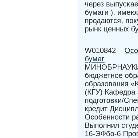
через выпуска
бумаги ), имею
продаются, пок
рынк ценных б
W010842
Осо
бумаг
МИНОБРНАУКИ 
бюджетное обр
образования «
(КГУ) Кафедра
подготовки/Спе
кредит Дисци
Особенности ра
Выполнил студ
16-ЭФбо-6 Пров