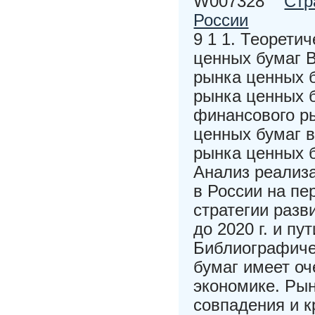
W007328
Стр
России
9 1 1. Теорети
ценных бумаг В
рынка ценных б
рынка ценных б
финансового ры
ценных бумаг в
рынка ценных б
Анализ реализа
в России на пе
стратегии разв
до 2020 г. и п
Библиографиче
бумаг имеет о
экономике. Ры
совпадения и 