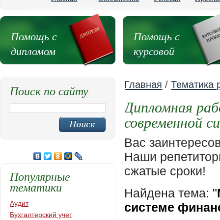
Помощь с
Помощь с
дипломом
курсовой
Главная
/
Тематика 
Поиск по сайту
Дипломная раб
современной с
Вас заинтересо
Наши репетиторы
сжатые сроки!
Популярные
тематики
Найдена тема:
"
Аудит
системе финан
Бухгалтерский учет