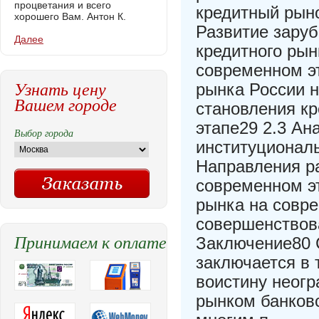
процветания и всего
кредитный рыно
хорошего Вам. Антон К.
Развитие зару
Далее
кредитного рын
современном эт
Узнать цену
рынка России 
Вашем городе
становления к
этапе29 2.3 Ан
Выбор города
институциональ
Направления ра
современном эт
рынка на совр
совершенствов
Принимаем к оплате
Заключение80 
заключается в 
воистину неогр
рынком банков