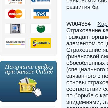
банковской си
развития ба
W004364
Хар
Страхование к
граждан, орган
элементом соц
Страхование я
финансовой си
обособленных 
(специального 
связанного с 
основы страхов
соответствии с
по борьбе с к
эпидемиями, ли