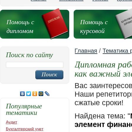
Помощь с
Помощь с
дипломом
курсовой
Главная
/
Тематика 
Поиск по сайту
Дипломная раб
как важный э
Вас заинтересо
Наши репетиторы
сжатые сроки!
Популярные
тематики
Найдена тема:
"
Аудит
элемент финан
Бухгалтерский учет