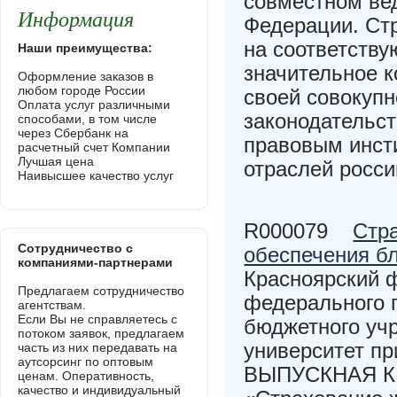
совместном ве
Информация
Федерации. Ст
на соответству
Наши преимущества:
значительное к
Оформление заказов в
любом городе России
своей совокуп
Оплата услуг различными
законодательс
способами, в том числе
через Сбербанк на
правовым инст
расчетный счет Компании
Лучшая цена
отраслей росси
Наивысшее качество услуг
R000079
Стра
Сотрудничество с
обеспечения б
компаниями-партнерами
Красноярский 
Предлагаем сотрудничество
федерального г
агентствам.
Если Вы не справляетесь с
бюджетного уч
потоком заявок, предлагаем
университет п
часть из них передавать на
аутсорсинг по оптовым
ВЫПУСКНАЯ К
ценам. Оперативность,
качество и индивидуальный