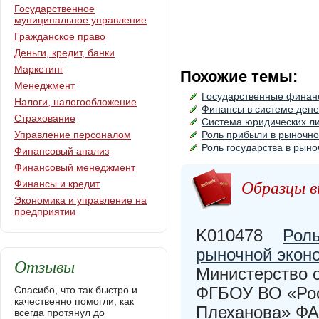
Государственное
муниципальное управление
Гражданское право
Деньги, кредит, банки
Маркетинг
Похожие темы:
Менеджмент
Государственные финан
Налоги, налогообложение
Финансы в системе ден
Страхование
Система юридических ли
Управление персоналом
Роль прибыли в рыночно
Роль государства в рын
Финансовый анализ
Финансовый менеджмент
Образцы в
Финансы и кредит
Экономика и управление на
предприятии
K010478
Роль
рыночной экон
Отзывы
Министерство 
ФГБОУ ВО «Росс
Спасибо, что так быстро и
качественно помогли, как
Плеханова» Ф
всегда протянул до