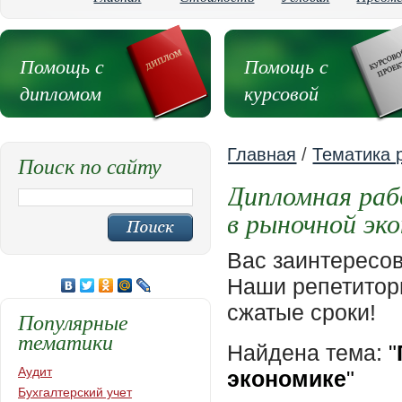
Помощь с
Помощь с
дипломом
курсовой
Главная
/
Тематика 
Поиск по сайту
Дипломная раб
в рыночной эк
Вас заинтересо
Наши репетиторы
сжатые сроки!
Популярные
тематики
Найдена тема:
"
Аудит
экономике
"
Бухгалтерский учет