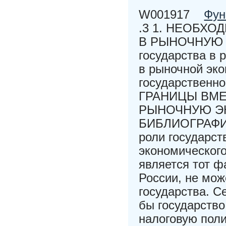
W001917
Фун
.3 1. НЕОБХ
В РЫНОЧНУЮ Э
государства в 
в рыночной эко
государственно
ГРАНИЦЫ ВМЕ
РЫНОЧНУЮ Э
БИБЛИОГРАФИЧ
роли государст
экономическог
является тот ф
России, не мож
государства. С
бы государств
налоговую поли