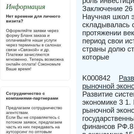
роль инвестици
Информация
Заключение 26
Научная школ 
Нет времени для личного
визита?
складывалась 
Оформляйте заявки через
протяжении век
форму Бланк заказа и
период свои ис
оплачивайте наши услуги
через терминалы в салонах
страны долю с
связи «Связной» и др.
Платежи зачисляются
которые
мгновенно. Теперь возможна
онлайн оплата! Сэкономьте
Ваше время!
K000842
Разв
рыночной экон
Развитие сист
Сотрудничество с
компаниями-партнерами
экономике 3 1.
Предлагаем сотрудничество
рыночной экон
агентствам.
государственны
Если Вы не справляетесь с
потоком заявок, предлагаем
финансов РФ.8 
часть из них передавать на
аутсорсинг по оптовым