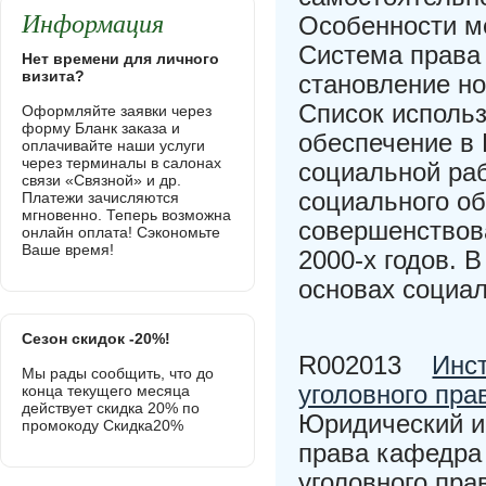
Информация
Особенности ме
Система права 
Нет времени для личного
визита?
становление н
Список исполь
Оформляйте заявки через
форму Бланк заказа и
обеспечение в 
оплачивайте наши услуги
через терминалы в салонах
социальной ра
связи «Связной» и др.
социального об
Платежи зачисляются
мгновенно. Теперь возможна
совершенствова
онлайн оплата! Сэкономьте
Ваше время!
2000-х годов. 
основах социа
Сезон скидок -20%!
R002013
Инст
Мы рады сообщить, что до
уголовного пра
конца текущего месяца
действует скидка 20% по
Юридический ин
промокоду Скидка20%
права кафедра 
уголовного прав