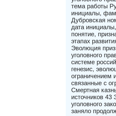
тема работы Ру
инициалы, фам
Дубровская ном
дата инициалы,
понятие, призн
этапах развити
Эволюция призн
уголовного пра
системе россий
генезис, эволю
ограничением 
связанные с о
Смертная казн
источников 43 
уголовного зак
заняло продол