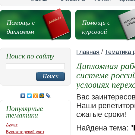
Помощь с
Помощь с
дипломом
курсовой
Главная
/
Тематика 
Поиск по сайту
Дипломная раб
системе росси
условиях перех
Вас заинтересо
Наши репетиторы
Популярные
тематики
сжатые сроки!
Аудит
Найдена тема:
"
Бухгалтерский учет