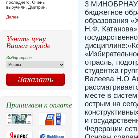
последнего. Очень
3 МИНОБРНАУК
выручили. Дмитрий.
бюджетное обр
Далее
образования «Х
Н.Ф. Катанова»
государственно
Узнать цену
Вашем городе
дисциплине:«Ко
«Избирательное
Выбор города
отрасль, подот
студентка груп
Валеева Н.О Аб
рассматриваетс
месте в систем
Принимаем к оплате
острым на сег
конструктивны
и государствен
Федерации есть
Основы соврем