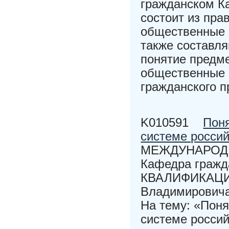
гражданском Ка
состоит из пр
общественные 
также составл
понятие предме
общественные 
гражданского п
K010591
Поня
системе россий
МЕЖДУНАРОД
Кафедра граж
КВАЛИФИКАЦИО
Владимировича
На тему: «Поня
системе россий