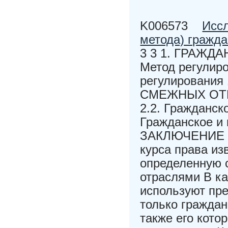
K006573
Иссл
метода) гражда
3 3 1. ГРАЖДАН
Метод регулир
регулировани
СМЕЖНЫХ ОТРАС
2.2. Гражданско
Гражданское и 
ЗАКЛЮЧЕНИЕ 
курса права из
определенную 
отраслями В ка
используют пр
только граждан
также его кото