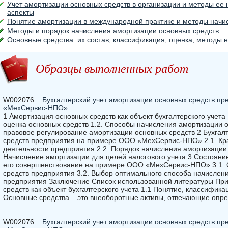
Учет амортизации основных средств в организации и методы ее 
аспекты
Понятие амортизации в международной практике и методы начи
Методы и порядок начисления амортизации основных средств
Основные средства: их состав, классификация, оценка, методы 
Образцы выполненных работ
W002076
Бухгалтерский учет амортизации основных средств п
«МехСервис-НПО»
1 Амортизация основных средств как объект бухгалтерского учета
оценка основных средств 1.2. Способы начисления амортизации о
правовое регулирование амортизации основных средств 2 Бухгал
средств предприятия на примере ООО «МехСервис-НПО» 2.1. Кра
деятельности предприятия 2.2. Порядок начисления амортизации д
Начисление амортизации для целей налогового учета 3 Состояни
его совершенствование на примере ООО «МехСервис-НПО» 3.1. 
средств предприятия 3.2. Выбор оптимального способа начислен
предприятия Заключение Список использованной литературы Пр
средств как объект бухгалтерского учета 1.1 Понятие, классифика
Основные средства – это внеоборотные активы, отвечающие опр
W002076
Бухгалтерский учет амортизации основных средств п