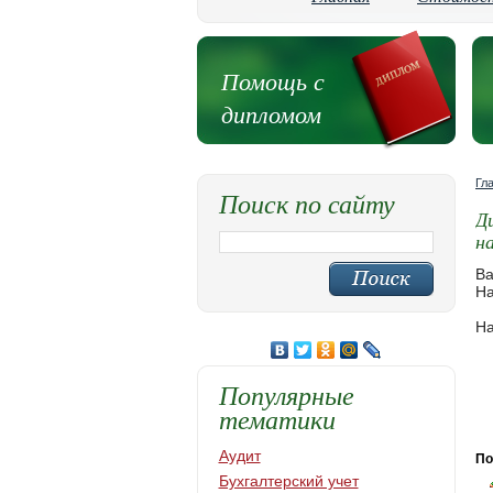
Помощь с
дипломом
Гл
Поиск по сайту
Д
н
Ва
На
На
Популярные
тематики
Аудит
По
Бухгалтерский учет