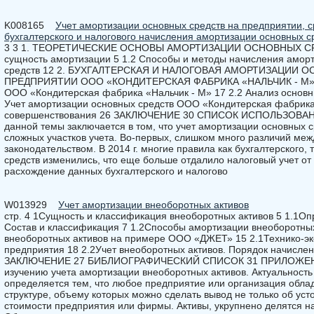
K008165
Учет амортизации основных средств на предприятии, 
бухгалтерского и налогового начисления амортизации основных с
3 3 1. ТЕОРЕТИЧЕСКИЕ ОСНОВЫ АМОРТИЗАЦИИ ОСНОВНЫХ СРЕ
сущность амортизации 5 1.2 Способы и методы начисления аморт
средств 12 2. БУХГАЛТЕРСКАЯ И НАЛОГОВАЯ АМОРТИЗАЦИИ 
ПРЕДПРИЯТИИ ООО «КОНДИТЕРСКАЯ ФАБРИКА «НАЛЬЧИК - М» 17
ООО «Кондитерская фабрика «Нальчик - М» 17 2.2 Анализ основн
Учет амортизации основных средств ООО «Кондитерская фабрика 
совершенствования 26 ЗАКЛЮЧЕНИЕ 30 СПИСОК ИСПОЛЬЗОВАН
данной темы заключается в том, что учет амортизации основных с
сложных участков учета. Во-первых, слишком много различий меж
законодательством. В 2014 г. многие правила как бухгалтерского, 
средств изменились, что еще больше отдалило налоговый учет от 
расхождение данных бухгалтерского и налогово
W013929
Учет амортизации внеоборотных активов
стр. 4 1Сущность и классификация внеоборотных активов 5 1.1О
Состав и классификация 7 1.2Способы амортизации внеоборотных
внеоборотных активов на примере ООО «ДЖЕТ» 15 2.1Технико-эк
предприятия 18 2.2Учет внеоборотных активов. Порядок начисл
ЗАКЛЮЧЕНИЕ 27 БИБЛИОГРАФИЧЕСКИЙ СПИСОК 31 ПРИЛОЖЕНИЕ
изучению учета амортизации внеоборотных активов. Актуальност
определяется тем, что любое предприятие или организация облад
структуре, объему которых можно сделать вывод не только об уст
стоимости предприятия или фирмы. Активы, укрупнено делятся н