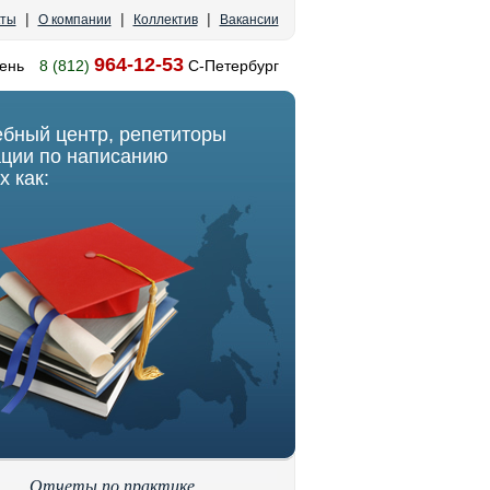
|
|
|
кты
О компании
Коллектив
Вакансии
964-12-53
ень
8 (812)
С-Петербург
ебный центр, репетиторы
ации по написанию
х как:
Отчеты по практике