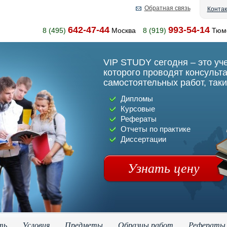
Обратная связь
Конта
642-47-44
993-54-14
8 (495)
Москва
8 (919)
Тюм
VIP STUDY сегодня – это уч
которого проводят консульт
самостоятельных работ, таки
Дипломы
Курсовые
Рефераты
Отчеты по практике
Диссертации
Узнать цену
ть
Условия
Предметы
Образцы работ
Рефераты