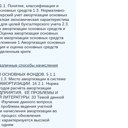
 1.1. Понятие, классификация и
сновных средств 1.3. Нормативно-
терский учет амортизации основных
ткая экономическая характеристика
ля целей бухгалтерского учета 2.3.
е амортизации основных средств и
Оценка амортизации основных
ия амортизации основных средств
иложение 1 Амортизация основных
ция и оценка основных средств
еделенным крите
различные способы начисления
 ОСНОВНЫХ ФОНДОВ. 5 1.1.
 1.3. Место амортизации в системе
 АМОРТИЗАЦИИ. 16 2.1. Норма
тодов расчёта амортизации
РЕДПРИЯТИЯ, ЕЁ ПРОБЛЕМЫ И
ЛИТЕРАТУРЫ. 33 Темой данной
 Изучение данного вопроса
 проблема ведения учетной
ки начисления амортизации во
ь процесс обновления
 характеризуется высокой
я одним