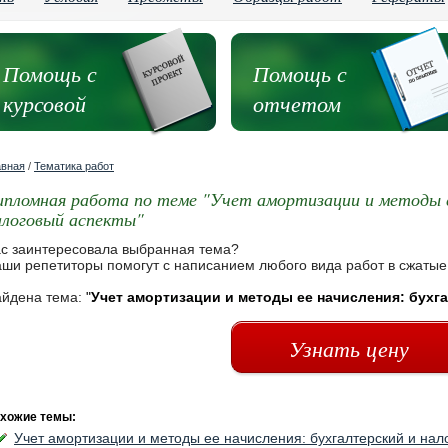
Помощь с
Помощь с
курсовой
отчетом
авная
/
Тематика работ
ипломная работа по теме "Учет амортизации и методы е
алоговый аспекты"
с заинтересовала выбранная тема?
ши репетиторы помогут с написанием любого вида работ в сжатые
йдена тема:
"
Учет амортизации и методы ее начисления: бухг
Узнать цену
хожие темы:
Учет амортизации и методы ее начисления: бухгалтерский и нал