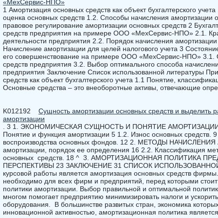
«МехСервис-НПО»
1 Амортизация основных средств как объект бухгалтерского учета
оценка основных средств 1.2. Способы начисления амортизации о
правовое регулирование амортизации основных средств 2 Бухгал
средств предприятия на примере ООО «МехСервис-НПО» 2.1. Кра
деятельности предприятия 2.2. Порядок начисления амортизации д
Начисление амортизации для целей налогового учета 3 Состояни
его совершенствование на примере ООО «МехСервис-НПО» 3.1. 
средств предприятия 3.2. Выбор оптимального способа начислен
предприятия Заключение Список использованной литературы Пр
средств как объект бухгалтерского учета 1.1 Понятие, классифика
Основные средства – это внеоборотные активы, отвечающие опр
K012192
Сущность амортизации основных средств и выделить 
амортизации
. 3 1. ЭКОНОМИЧЕСКАЯ СУЩНОСТЬ И ПОНЯТИЕ АМОРТИЗАЦИИ
Понятие и функция амортизации 5 1.2. Износ основных средств. 9
воспроизводства основных фондов. 12 2. МЕТОДЫ НАЧИСЛЕНИЯ
амортизации, порядок ее определения 16 2.2. Классификация ме
основных средств. 18 ^ 3. АМОРТИЗАЦИОННАЯ ПОЛИТИКА П
ПЕРСПЕКТИВЫ 23 ЗАКЛЮЧЕНИЕ 31 СПИСОК ИСПОЛЬЗОВАННОЙ 
курсовой работы является амортизация основных средств фирмы.
необходимо для всех фирм и предприятий, перед которыми стоит
политики амортизации. Выбор правильной и оптимальной полити
многом помогает предприятию минимизировать налоги и ускорит
оборудования. В большинстве развитых стран, экономика которых
инновационной активностью, амортизационная политика являетс