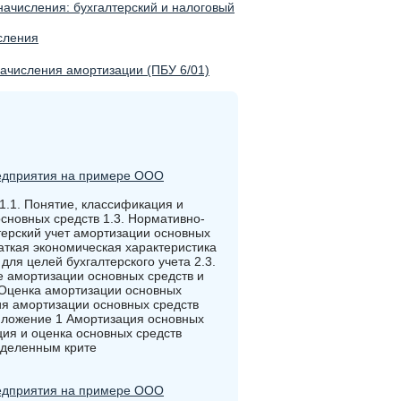
начисления: бухгалтерский и налоговый
сления
начисления амортизации (ПБУ 6/01)
редприятия на примере ООО
 1.1. Понятие, классификация и
сновных средств 1.3. Нормативно-
терский учет амортизации основных
ткая экономическая характеристика
ля целей бухгалтерского учета 2.3.
е амортизации основных средств и
Оценка амортизации основных
ия амортизации основных средств
иложение 1 Амортизация основных
ция и оценка основных средств
еделенным крите
редприятия на примере ООО