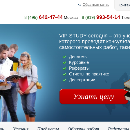
Обратная связь
Конта
642-47-44
993-54-14
8 (495)
Москва
8 (919)
Тюм
VIP STUDY сегодня – это уч
которого проводят консульт
самостоятельных работ, таки
Дипломы
Курсовые
Рефераты
Отчеты по практике
Диссертации
Узнать цену
ть
Условия
Предметы
Образцы работ
Рефераты