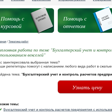
Помощь с
Помощь с
курсовой
отчетом
авная
/
Тематика работ
ипломная работа по теме "Бухгалтерский учет и контро
спользованием векселей"
с заинтересовала выбранная тема?
ши репетиторы помогут с написанием любого вида работ в сжатые
йдена тема:
"
Бухгалтерский учет и контроль расчетов предпр
Узнать цену
хожие темы:
Бухгалтерский учет и контроль расчетов предприятия с использ