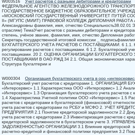
W003516
Учет расчетов с разными дебиторами и кредиторами
ФЕДЕРАЛЬНОЕ АГЕНТСТВО ЖЕЛЕЗНОДОРОЖНОГО ТРАНСПОРТ
ГОСУДАРСТВЕННОЕ БЮДЖЕТНОЕ ОБРАЗОВАТЕЛЬНОЕ УЧРЕЖ
«МОСКОВСКИЙ ГОСУДАРСТВЕННЫЙ УНИВЕРСИТЕТ ПУТЕЙ СО
II» (МГУПС (МИИТ) ПРАВОВОЙ КОЛЛЕДЖ ДИПЛОМНАЯ РАБОТА Ал
Александровны фамилия, имя, отчество Специальность38.02.01 Эк
отраслям) ТемаУчет расчетов с разными дебиторами и кредитора
степень, учёное звание, фамилия, имя, отчество Дипломная работ
Секретарь государственной итоговой комиссии _ подписьфамили
БУХГАЛТЕРСКОГО УЧЕТА РАСЧЕТОВ С ПОСТАВЩИКАМИ. 6 1.1. Н
регулирование расчетов с поставщиками. 6 1.2. Бухгалтерский уч
поставщиками. 20 2. ОЦЕНКА ОРГАНИЗАЦИИ БУХГАЛТЕРСКОГО
ПОСТАВЩИКАМИ В ОАО РЖД 34 2.1. Общая экономическая харак
Структура бухгалтерии и
W000304
Организация бухгалтерского учета в ооо «интерсервис
Бухгалтерский учет расчетов с кредиторами 1. ОРГАНИЗАЦИЯ 
«Интерсервис» 1.1 Характеристика ООО «Интерсервис» 1.2 Анал
«Интерсервис» 1.3 Организация бухгалтерского учета расчетов 
1.4 Характеристика Учетной политики ООО «Интерсервис» 1.5 Р
расчетов с кредиторами в бухгалтерской (финансовой) отчетности
учета расчетов с кредиторами по РСБУ и МСФО 2. УЧЕТ КРЕ
ПРЕДПРИЯТИЯ 2.1 Понятие кредиторской задолженности 2.2 Док
учета расчетов с кредиторами 2.3 Инвентаризация расчетов с кр
кредиторской задолженности в бухгалтерском учете 3. УПРАВ
ЗАДОЛЖЕННОСТЬЮ ОРГАНИЗАЦИИ 3.1 Влияние кредиторской за
расчетно-кредитной и финансовой политики предприятия 3.2 Пок