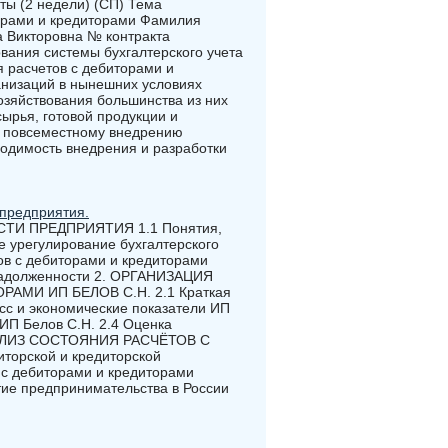
ы (2 недели) (СП) Тема
торами и кредиторами Фамилия
а Викторовна № контракта
вания системы бухгалтерского учета
я расчетов с дебиторами и
анизаций в нынешних условиях
зяйствования большинства из них
ырья, готовой продукции и
, повсеместному внедрению
ходимость внедрения и разработки
 предприятия.
ТИ ПРЕДПРИЯТИЯ 1.1 Понятия,
е урегулирование бухгалтерского
тов с дебиторами и кредиторами
 задолженности 2. ОРГАНИЗАЦИЯ
АМИ ИП БЕЛОВ С.Н. 2.1 Краткая
есс и экономические показатели ИП
 ИП Белов С.Н. 2.4 Оценка
 АНАЛИЗ СОСТОЯНИЯ РАСЧЁТОВ С
орской и кредиторской
 с дебиторами и кредиторами
предпринимательства в России