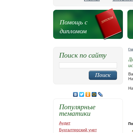
Помощь с
дипломом
Гл
Поиск по сайту
Д
и
Ва
На
На
Популярные
тематики
Аудит
По
Бухгалтерский учет