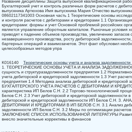
Название дисциплины Защита выпускной квалификационной работ
Бухгалтерский учет и контроль различных форм расчетов с деби
выпускника Артюхова Имя выпускника Мария Отчество выпускник
08602117341003 Основная часть 1 Теоретические основы исследо
и контроля расчетов с дебиторами и кредиторами 1.1 Организаци
кредиторами: формы и учет Основной проблемой российских орг
является управление оборотным капиталом. Рыночные условия хо
приводят к падению объемов производства, увеличению запасов с
незавершенного производства, росту дебиторской задолженности
бартерных операций и взаимозачетов. Этот факт обусловил необ
целесообразных методов упра
K016140
Теоретические основы учета и анализа задолженности
1. ТЕОРЕТИЧЕСКИЕ ОСНОВЫ УЧЕТА И АНАЛИЗА ЗАДОЛЖЕННОС
сущность и структуразадолженности предприятия 1.2 Нормативно
учета дебиторской и кредиторской задолженности 1.3 Учет расче
предприятия 1.4 Методика анализа дебиторской и кредиторской
БУХГАЛТЕРСКОГО УЧЕТА РАСЧЕТОВ С ДЕБИТОРАМИ И КРЕДИТОР
характеристика ИП Белов С.Н. 2.2 Торгово-технологический проц
Белов С.Н. 2.3 Учет дебиторской и кредиторской задолженности в
дебиторской и кредиторской задолженности ИП Белов С.Н. 3.
ДЕБИТОРАМИ И КРЕДИТОРАМИ В ИП БЕЛОВ С.Н. 3.1 Анализ дебит
задолженности ИП Белов С.Н. 3.2 Меры по оптимизации расчетов
ЗАКЛЮЧЕНИЕ СПИСОК ИСПОЛЬЗОВАННОЙ ЛИТЕРАТУРЫ Развитие 
внесло значительные коррективы в финансов