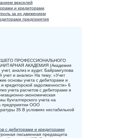
ванием векселей
торами и кредиторами
троль за их движением
редиторами предприятия
ЫСШЕГО ПРОФЕССИОНАЛЬНОГО
ИТАРНАЯ АКАДЕМИЯ (Академия
учет, анализ и аудит. Байрамгулова
учет и анализ» На тему: «Учет
кие основы учета с дебиторами и
 и кредиторской задолженности» 6
лиз учета расчетов с дебиторами и
низационно-экономическая
ы бухгалтерского учета на
на предприятии ООО
ратуры 35 В условиях нестабильной
тов с дебиторами и кредиторами
ктронная письменная предзащита