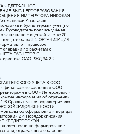
А ФЕДЕРАЛЬНОЕ
ДЕНИЕ ВЫСШЕГООБРАЗОВАНИЯ
ОБЩЕНИЯ ИМПЕРАТОРА НИКОЛАЯ
ексановой Анастасии
ономика и бухгалтерский учет (по
ми Руководитель подпись учёная
а защищена с оценкой « _» «»20 г.
я, имя, отчество 3 1.ОРГАНИЗАЦИЯ
ормативно – правовое
ет операций по расчетам с
 УЧЕТА РАСЧЕТОВ С
теристика ОАО РЖД 34 2.2.
»
БУХГАЛТЕРСКОГО УЧЕТА В ООО
из финансового состояния ООО
с кредиторами в ООО «Интерсервис»
аскрытие информации об отражении
 1.6 Сравнительная характеристика
ДИТОРСКОЙ ЗАДОЛЖЕННОСТИ
ументальное оформление и порядок
едиторами 2.4 Порядок списания
ЛЕНИЕ КРЕДИТОРСКОЙ
долженности на формирование
азатели, отражающие состояние