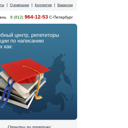
|
|
|
кты
О компании
Коллектив
Вакансии
964-12-53
ень
8 (812)
С-Петербург
ебный центр, репетиторы
ации по написанию
х как:
Отчеты по практике