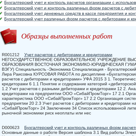
Бухгалтерский учет и контроль расчетов организации с использо
Бухгалтерский учет и контроль различных форм расчетов с деби
Бухгалтерский учет денежных средств в кассе предприятия и кон
Бухгалтерский учет различных форм расчетов с дебиторами и к
Образцы выполненных работ
R001212
Учет расчетов с дебиторами и кредиторами
НЕГОСУДАРТСТВЕННОЕ ОБРАЗОВАТЕЛЬНОЕ УЧРЕЖДЕНИЕ В
ОБРАЗОВАНИЯ ВОСТОЧНАЯ ЭКОНОМИКО-ЮРИДИЧЕСКАЯ ГУМАН
ВЭГУ) Специальность -Экономика Специализация - Бухгалтерский 
Лира Раисовна КУРСОВАЯ РАБОТА по дисциплине «Бухгалтерский 
расчетов с дебиторами и кредиторами» УФА 2015 3 1. Теоретичес
кредиторами 6 1.1 Понятие и содержание категорий «дебиторской
1.2 Учет расчетов с разными дебиторами и кредиторами 12 2. Ана
кредиторами на предприятии ООО «СибайПромТорг» 17 2.1 Орга
характеристика ООО «СибайПромТорг» 17 2.2 Организация систем
предприятии 20 2.3 Учет расчетов с дебиторами и кредиторами 
«СибайПромТорг» 24 Заключение 34 Список использованной лите
рыночной экономики риск неоплаты или нес
D000623
Бухгалтерский учет и контроль различных форм расче
Основные данные о работе Версия шаблона 3.1 Вид работы Эле