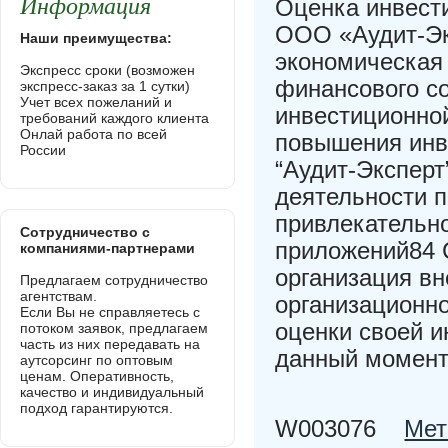
Информация
Оценка инвест
ООО «Аудит-Эк
Наши преимущества:
экономическая 
Экспресс сроки (возможен
финансового с
экспресс-заказ за 1 сутки)
Учет всех пожеланий и
инвестиционно
требований каждого клиента
Онлай работа по всей
повышения инв
России
“Аудит-Эксперт
деятельности 
привлекательн
Сотрудничество с
приложений84 
компаниями-партнерами
организация вн
Предлагаем сотрудничество
агентствам.
организационн
Если Вы не справляетесь с
оценки своей и
потоком заявок, предлагаем
часть из них передавать на
данный момент
аутсорсинг по оптовым
ценам. Оперативность,
качество и индивидуальный
подход гарантируются.
W003076
Мет