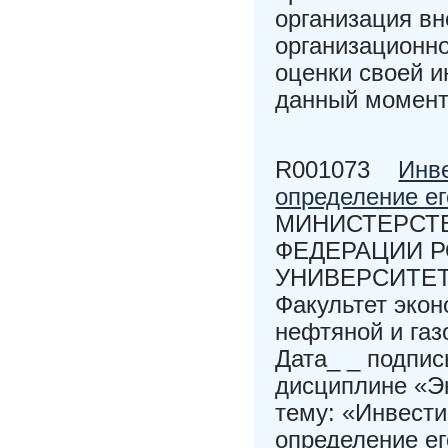
организация вн
организационн
оценки своей и
данный момент
R001073
Инв
определение е
МИНИСТЕРСТВ
ФЕДЕРАЦИИ 
УНИВЕРСИТЕТ 
Факультет эко
нефтяной и га
Дата_ _ подпи
дисциплине «Эк
тему: «Инвести
определение е