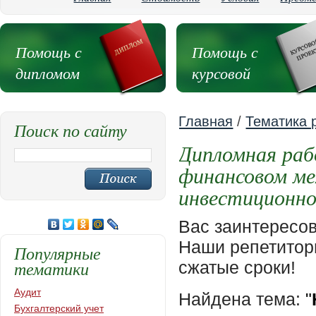
Помощь с
Помощь с
дипломом
курсовой
Главная
/
Тематика 
Поиск по сайту
Дипломная раб
финансовом ме
инвестиционно
Вас заинтересо
Наши репетиторы
Популярные
тематики
сжатые сроки!
Аудит
Найдена тема:
"
Бухгалтерский учет