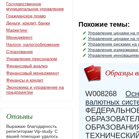
Государственное
муниципальное управление
Гражданское право
Деньги, кредит, банки
Похожие темы:
Маркетинг
Управление ценами на 
Менеджмент
Управление ценами на п
Управление рисками на
Налоги, налогообложение
Управление издержками
Страхование
Управление инновациям
Управление персоналом
Финансовый анализ
Образцы в
Финансовый менеджмент
Финансы и кредит
Экономика и управление на
W008268
Осн
предприятии
валютных сист
ФЕДЕРАЛЬНО
Отзывы
ОБРАЗОВАТЕ
ОБРАЗОВАНИЯ
Выражаю благодарность
репетиторам Vip-study. С
ТЕХНИЧЕСКИЙ
вашей помощью удалось