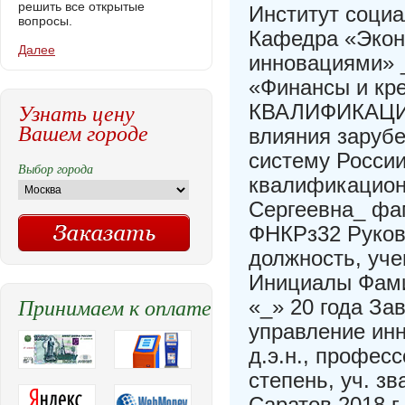
решить все открытые
Институт соци
вопросы.
Кафедра «Экон
Далее
инновациями» _
«Финансы и кр
Узнать цену
КВАЛИФИКАЦИ
Вашем городе
влияния заруб
систему Росси
Выбор города
квалификацион
Сергеевна_ фам
ФНКРз32 Руково
должность, уче
Инициалы Фами
Принимаем к оплате
«_» 20 года За
управление ин
д.э.н., профес
степень, уч. з
Саратов 2018