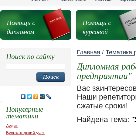
Помощь с
Помощь с
дипломом
курсовой
Главная
/
Тематика 
Поиск по сайту
Дипломная раб
предприятии"
Вас заинтересо
Наши репетиторы
сжатые сроки!
Популярные
тематики
Найдена тема:
"
Аудит
Бухгалтерский учет