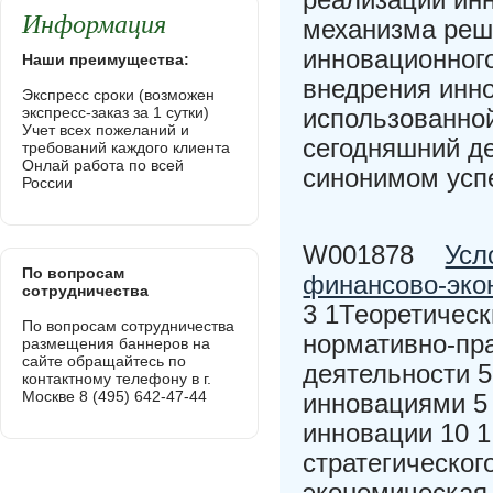
Информация
механизма реш
инновационного
Наши преимущества:
внедрения инно
Экспресс сроки (возможен
экспресс-заказ за 1 сутки)
использованно
Учет всех пожеланий и
сегодняшний д
требований каждого клиента
Онлай работа по всей
синонимом усп
России
W001878
Усл
По вопросам
финансово-эко
сотрудничества
3 1Теоретическ
По вопросам сотрудничества
нормативно-пр
размещения баннеров на
сайте обращайтесь по
деятельности 5
контактному телефону в г.
Москве 8 (495) 642-47-44
инновациями 5 
инновации 10 
стратегическог
экономическая