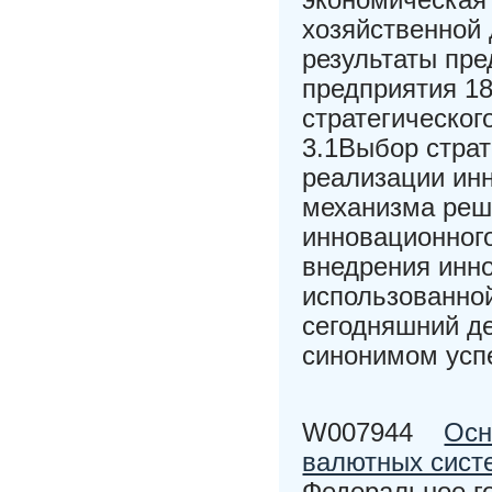
хозяйственной
результаты пре
предприятия 1
стратегическог
3.1Выбор страт
реализации инн
механизма реш
инновационного
внедрения инно
использованно
сегодняшний д
синонимом усп
W007944
Осн
валютных сист
Федеральное г